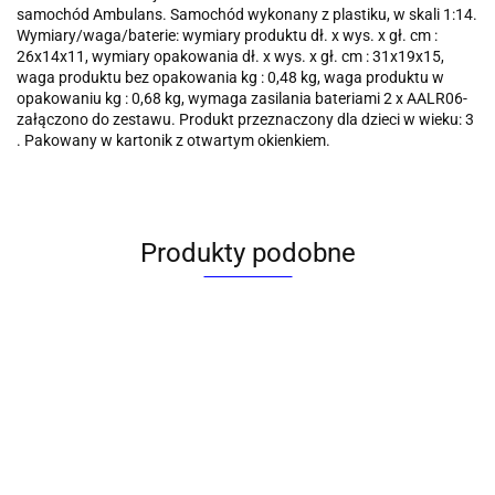
samochód Ambulans. Samochód wykonany z plastiku, w skali 1:14.
Wymiary/waga/baterie: wymiary produktu dł. x wys. x gł. cm :
26x14x11, wymiary opakowania dł. x wys. x gł. cm : 31x19x15,
waga produktu bez opakowania kg : 0,48 kg, waga produktu w
opakowaniu kg : 0,68 kg, wymaga zasilania bateriami 2 x AALR06-
załączono do zestawu. Produkt przeznaczony dla dzieci w wieku: 3
. Pakowany w kartonik z otwartym okienkiem.
Produkty podobne
Ambulans
Ambulans
Ambulans
Ambulans
Ambulans
na radio
światło i
Van Hipo
na baterie
Ambulans
światło i
Adar
dźwięk
(HKG075)
Dumel
Iveco 18cm,
dźwięk
(631021)
Lean