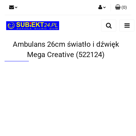
(
0
)
Zaloguj się
Zarejestruj się
Dodaj zgłoszenie
Ambulans 26cm światło i dźwięk
Mega Creative (522124)