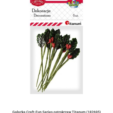
Gałązka Craft-Fun Series ostrokrzew Titanum (182695)