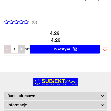
(0)
4.29
4.29
szt
Do koszyka
Do
prze
Dane adresowe
Informacje