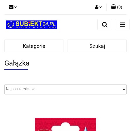
(
0
)
Zaloguj się
Zarejestruj się
Dodaj zgłoszenie
Kategorie
Szukaj
Gałązka