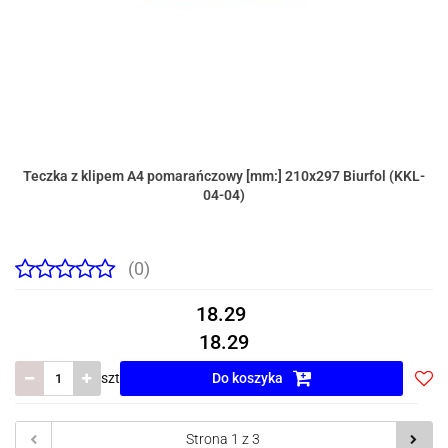
Teczka z klipem A4 pomarańczowy [mm:] 210x297 Biurfol (KKL-
04-04)
(0)
18.29
18.29
szt
Do koszyka
Do
prze