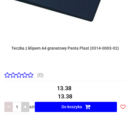
Teczka z klipem A4 granatowy Panta Plast (0314-0003-02)
(0)
13.38
13.38
szt
Do koszyka
Do
prze