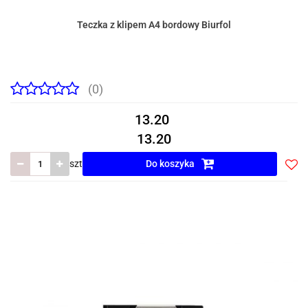
Teczka z klipem A4 bordowy Biurfol
(0)
13.20
13.20
szt
Do koszyka
Do
prze