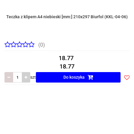
Teczka z klipem A4 niebieski [mm:] 210x297 Biurfol (KKL-04-06)
(0)
18.77
18.77
szt
Do koszyka
Do
prze