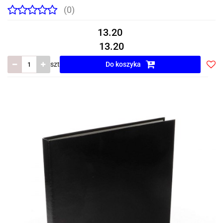
(0)
13.20
13.20
szt
Do koszyka
Do
prze