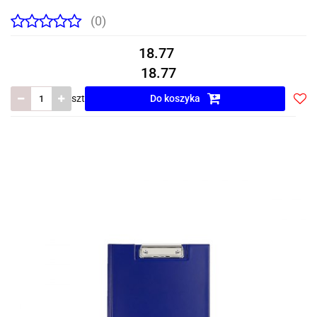
(0)
18.77
18.77
szt
Do koszyka
Do
prze