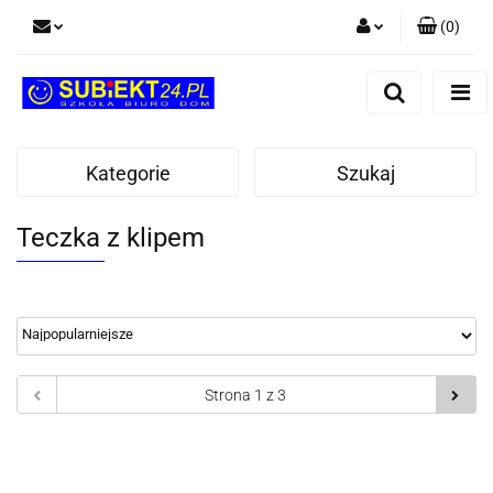
(
0
)
Zaloguj się
Zarejestruj się
Dodaj zgłoszenie
Kategorie
Szukaj
Teczka z klipem