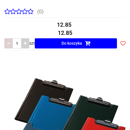
(0)
12.85
12.85
szt
Do koszyka
Do
prze