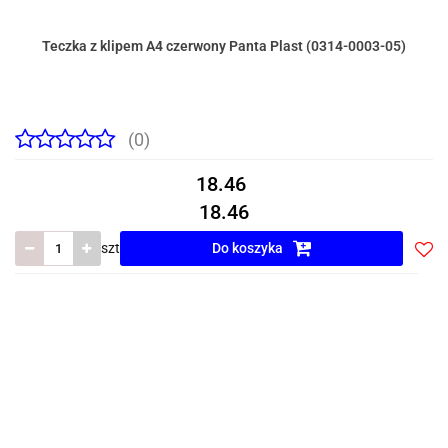
Teczka z klipem A4 czerwony Panta Plast (0314-0003-05)
(0)
18.46
18.46
szt
Do koszyka
Do
prze