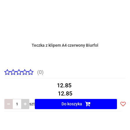
Teczka z klipem A4 czerwony Biurfol
(0)
12.85
12.85
szt
Do koszyka
Do
prze