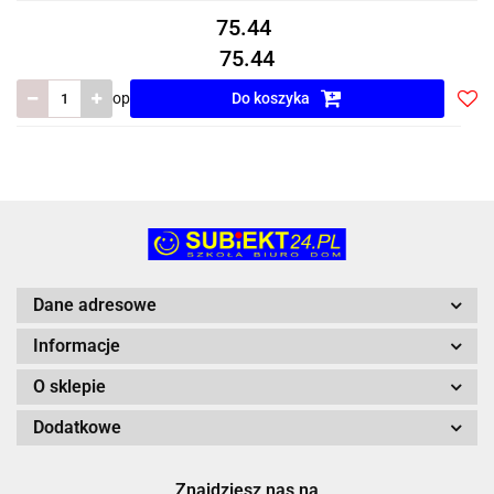
75.44
75.44
op
Do koszyka
Do
prze
Dane adresowe
Informacje
O sklepie
Dodatkowe
Znajdziesz nas na