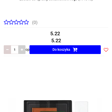
(0)
5.22
5.22
op
Do koszyka
Do
prze