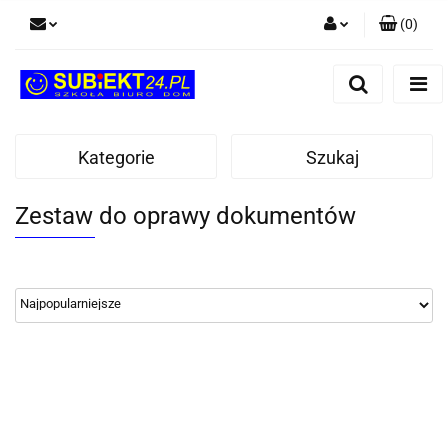
(
0
)
Zaloguj się
Zarejestruj się
Dodaj zgłoszenie
Kategorie
Szukaj
Zestaw do oprawy dokumentów