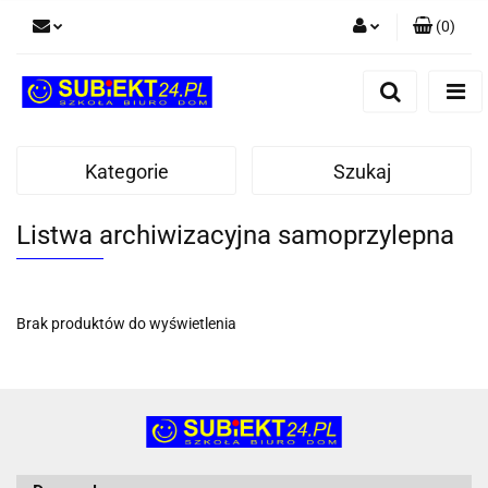
(
0
)
Zaloguj się
Zarejestruj się
Dodaj zgłoszenie
Kategorie
Szukaj
Listwa archiwizacyjna samoprzylepna
Brak produktów do wyświetlenia