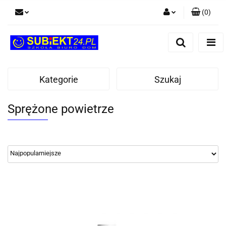
(
0
)
Zaloguj się
Zarejestruj się
Dodaj zgłoszenie
Kategorie
Szukaj
Sprężone powietrze