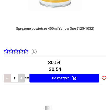
Sprężone powietrze 400ml Yellow One (125-1032)
(0)
30.54
30.54
szt
Do koszyka
Do
prze