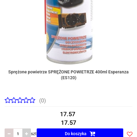
Sprężone powietrze SPRĘŻONE POWIETRZE 400ml Esperanza
(ES120)
(0)
17.57
17.57
szt
Do koszyka