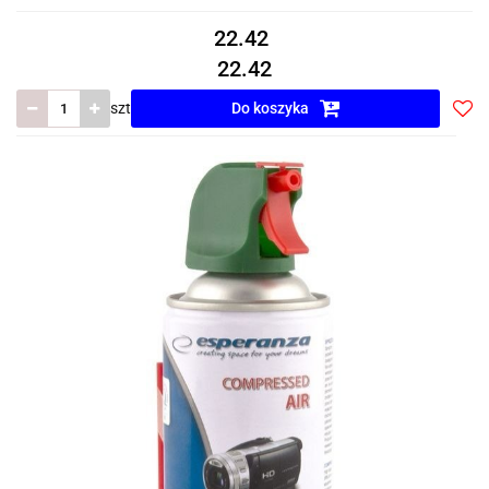
22.42
22.42
szt
Do koszyka
Do
prze