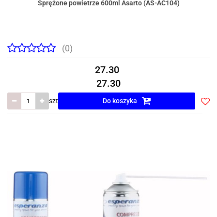
Sprężone powietrze 600ml Asarto (AS-AC104)
(0)
27.30
27.30
szt
Do koszyka
Do
prze