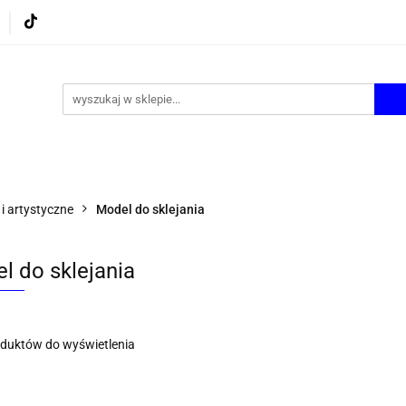
UROWE
GRY I ZABAWKI
ARTYSTYCZNE I DEKOR
AZJONALNE
AGD
PROMOCJE
KI
ARTYSTYCZNE I DEKOR
ŚWIĄTECZNE i OKAZJ
i artystyczne
Model do sklejania
l do sklejania
oduktów do wyświetlenia