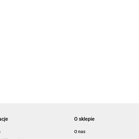
acje
O sklepie
a
O nas