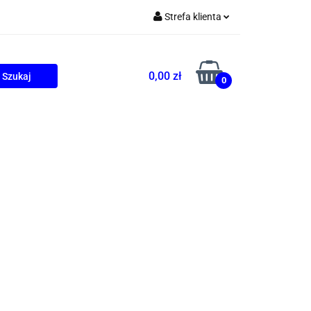
Strefa klienta
Zaloguj się
Zarejestruj się
0,00 zł
0
Dodaj zgłoszenie
ONALNE
AGD
PROMOCJE