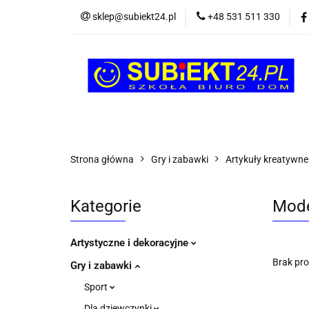
sklep@subiekt24.pl
+48 531 511 330
SZKOLNE
BI
ŚWIĄTECZNE i OK
SZKOLNE
BIUROWE
GRY I ZABAW
Strona główna
Gry i zabawki
Artykuły kreatywne 
Kategorie
Mode
Artystyczne i dekoracyjne
Brak pr
Gry i zabawki
Sport
Dla dziewczynki