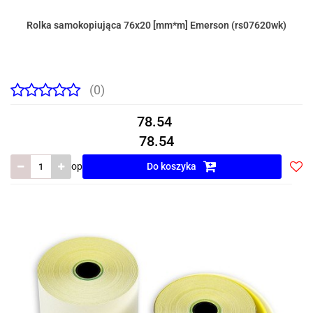
Rolka samokopiująca 76x20 [mm*m] Emerson (rs07620wk)
(0)
78.54
78.54
op
Do koszyka
Do
prze