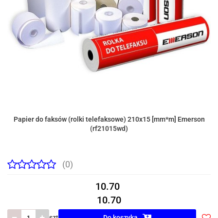
Papier do faksów (rolki telefaksowe) 210x15 [mm*m] Emerson
(rf21015wd)
(0)
10.70
10.70
szt
Do koszyka