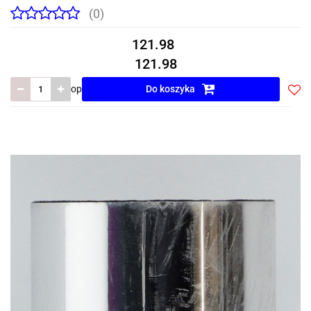
(0)
121.98
121.98
op
Do koszyka
Do
prze