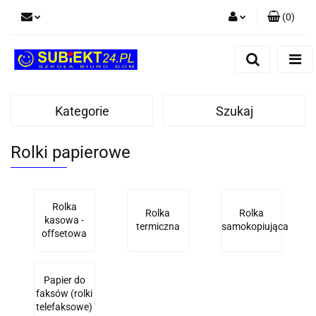
(
0
)
Zaloguj się
Zarejestruj się
Dodaj zgłoszenie
Kategorie
Szukaj
Rolki papierowe
Rolka
Rolka
Rolka
kasowa -
termiczna
samokopiująca
offsetowa
Papier do
faksów (rolki
telefaksowe)