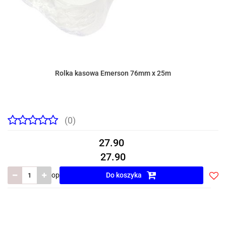
Rolka kasowa Emerson 76mm x 25m
(0)
27.90
27.90
op
Do koszyka
Do
prze