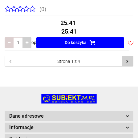
(0)
25.41
25.41
op
Do koszyka
Do
prze
Dane adresowe
Informacje