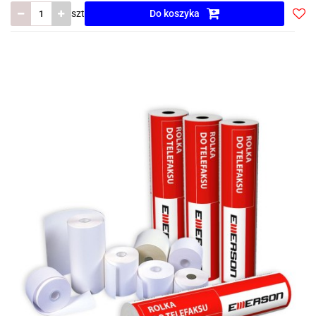
szt
Do koszyka
Do
prze