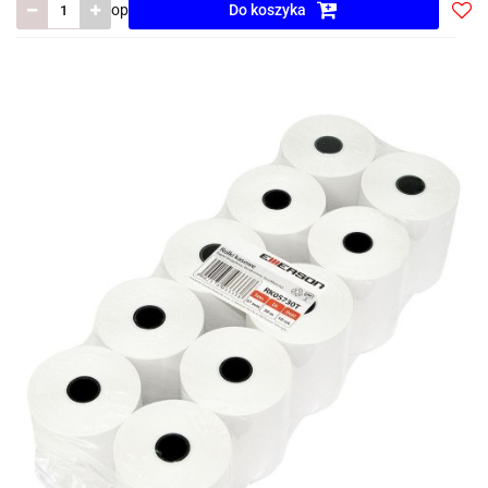
op
Do koszyka
Do
prze