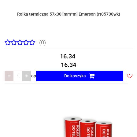
Rolka termiczna 57x30 [mm*m] Emerson (rt05730wk)
(0)
16.34
16.34
op
Do koszyka
Do
prze