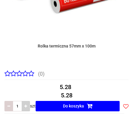
Rolka termiczna 57mm x 100m
(0)
5.28
5.28
szt
Do koszyka
Do
prze