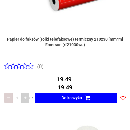
Papier do faksów (rolki telefaksowe) termiczny 210x30 [mm*m]
Emerson (rf21030wd)
(0)
19.49
19.49
szt
Do koszyka
Do
prze