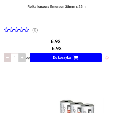
Rolka kasowa Emerson 38mm x 25m
(0)
6.93
6.93
op
Do koszyka
Do
prze