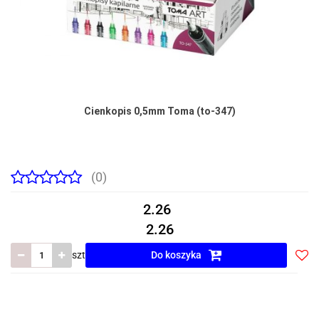
Cienkopis 0,5mm Toma (to-347)
(0)
2.26
2.26
szt
Do koszyka
Do
prze