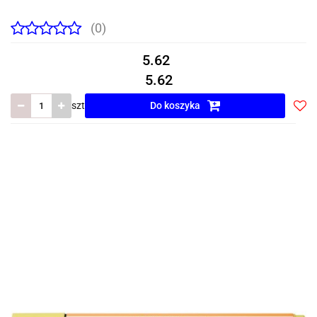
(0)
5.62
5.62
szt
Do koszyka
Do
prze