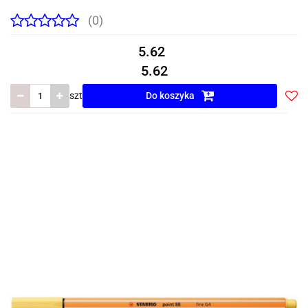
(0)
5.62
5.62
szt
Do koszyka
Do
prze