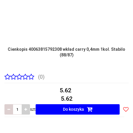
Cienkopis 40063815792308 wkład carry 0,4mm 1kol. Stabilo
(88/87)
(0)
5.62
5.62
szt
Do koszyka
Do
prze