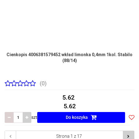
Cienkopis 4006381579452 wkład limonka 0,4mm 1kol. Stabilo
(88/14)
(0)
5.62
5.62
szt
Do koszyka
Do
prze