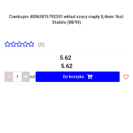
Cienkopis 40063815792391 wkład szary ciepły 0,4mm 1kol.
Stabilo (88/93)
(0)
5.62
5.62
szt
Do koszyka
Do
prze