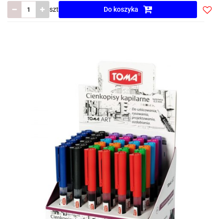
szt
Do koszyka
Do
prze