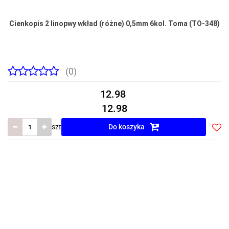
Cienkopis 2 linopwy wkład (różne) 0,5mm 6kol. Toma (TO-348)
(0)
12.98
12.98
szt
Do koszyka
Do
prze