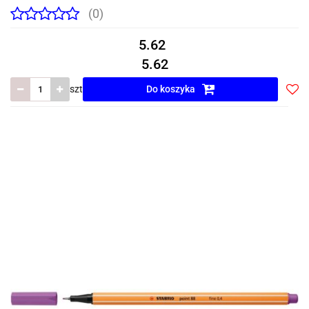
(0)
5.62
5.62
szt
Do koszyka
Do
prze