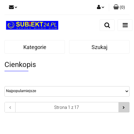
(
0
)
Zaloguj się
Zarejestruj się
Dodaj zgłoszenie
Kategorie
Szukaj
Cienkopis