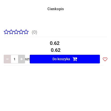
Cienkopis
(0)
0.62
0.62
szt
Do koszyka
Do
prze