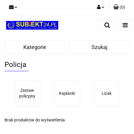
(
0
)
Zaloguj się
Zarejestruj się
Dodaj zgłoszenie
Kategorie
Szukaj
Policja
Zestaw
Kajdanki
Lizak
policyjny
Brak produktów do wyświetlenia