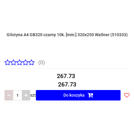
Gilotyna A4 GB320 czarny 10k. [mm:] 320x250 Wallner (510333)
(0)
267.73
267.73
szt
Do koszyka
Do
prze