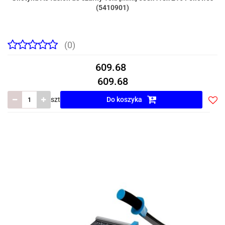
(5410901)
(0)
609.68
609.68
szt
Do koszyka
Do
prze