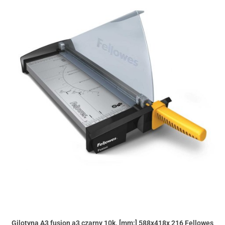
Gilotyna A3 fusion a3 czarny 10k. [mm:] 588x418x 216 Fellowes