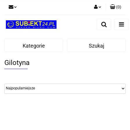
(
0
)
Zaloguj się
Zarejestruj się
Dodaj zgłoszenie
Kategorie
Szukaj
Gilotyna