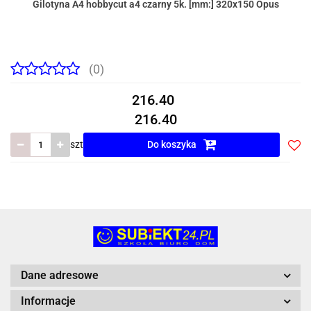
Gilotyna A4 hobbycut a4 czarny 5k. [mm:] 320x150 Opus
(0)
216.40
216.40
szt
Do koszyka
Do
prze
Dane adresowe
Informacje