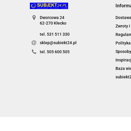
Inform
Dworcowa 24
Dostaw
62-270 Kłecko
Zwroty i
tel. 531 511 330
Regula
sklep@subiekt24.pl
Polityka
Sposoby
tel. 505 600 505
Inspirac
Baza wi
subiekt2