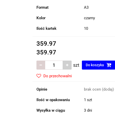
Format
A3
Kolor
czarny
Ilość kartek
10
359.97
359.97
szt
Do koszyka
Do przechowalni
Opinie
brak ocen
(dodaj)
Ilość w opakowaniu
1 szt
Wysyłka w ciągu
3 dni