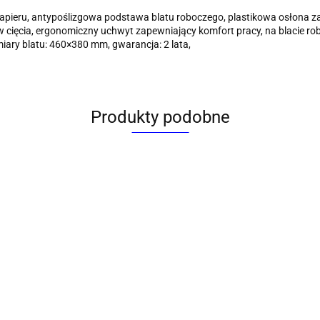
pieru, antypoślizgowa podstawa blatu roboczego, plastikowa osłona za
ów cięcia, ergonomiczny uchwyt zapewniający komfort pracy, na blacie
miary blatu: 460×380 mm, gwarancja: 2 lata,
Produkty podobne