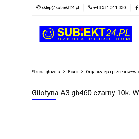
sklep@subiekt24.pl
+48 531 511 330
SZKOLNE
BI
ŚWIĄTECZNE i OK
SZKOLNE
BIUROWE
GRY I ZABAW
Strona główna
Biuro
Organizacja i przechowywa
Gilotyna A3 gb460 czarny 10k. W