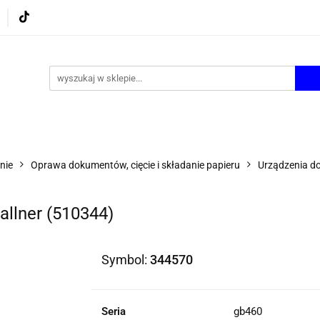
UROWE
GRY I ZABAWKI
ARTYSTYCZNE I DEKOR
AZJONALNE
AGD
PROMOCJE
KI
ARTYSTYCZNE I DEKOR
ŚWIĄTECZNE i OKAZJ
nie
Oprawa dokumentów, cięcie i składanie papieru
Urządzenia d
allner (510344)
Symbol:
344570
Seria
gb460