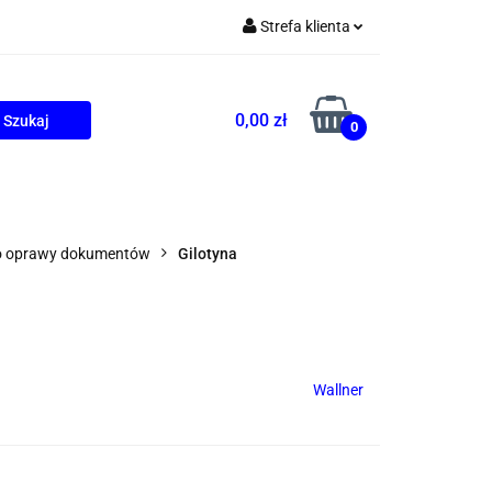
Strefa klienta
Zaloguj się
Zarejestruj się
0,00 zł
0
Dodaj zgłoszenie
ONALNE
AGD
PROMOCJE
o oprawy dokumentów
Gilotyna
Wallner