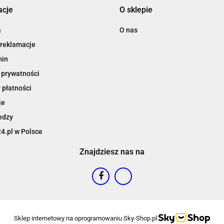
acje
O sklepie
a
O nas
 reklamacje
min
 prywatności
 płatności
je
edzy
4.pl w Polsce
Znajdziesz nas na
Sklep internetowy na oprogramowaniu Sky-Shop.pl