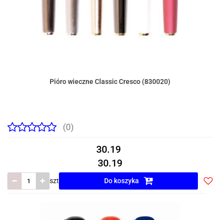
Pióro wieczne Classic Cresco (830020)
(0)
30.19
30.19
szt
Do koszyka
Do
prze