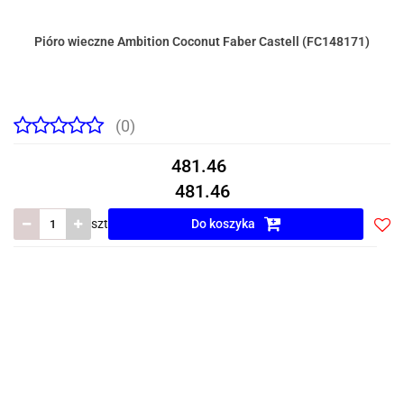
Pióro wieczne Ambition Coconut Faber Castell (FC148171)
(0)
481.46
481.46
szt
Do koszyka
Do
prze