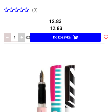
(0)
12.83
12.83
szt
Do koszyka
Do
prze