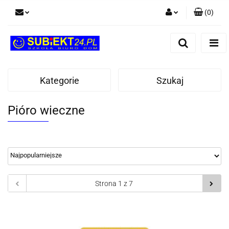
(
0
)
Zaloguj się
Zarejestruj się
Dodaj zgłoszenie
Kategorie
Szukaj
Pióro wieczne