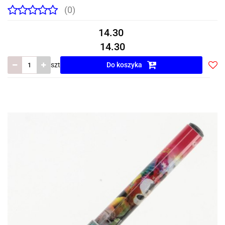
(0)
14.30
14.30
szt
Do koszyka
Do
prze