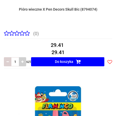
Pióro wieczne X Pen Decors Skull Bic (8794074)
(0)
29.41
29.41
szt
Do koszyka
Do
prze