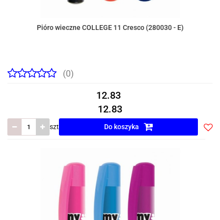
Pióro wieczne COLLEGE 11 Cresco (280030 - E)
(0)
12.83
12.83
szt
Do koszyka
Do
prze