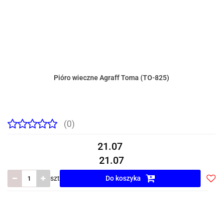
Pióro wieczne Agraff Toma (TO-825)
(0)
21.07
21.07
szt
Do koszyka
Do
prze