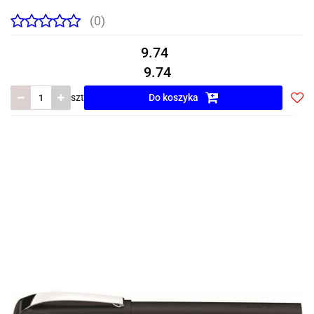
(0)
9.74
9.74
szt
Do koszyka
Do
prze