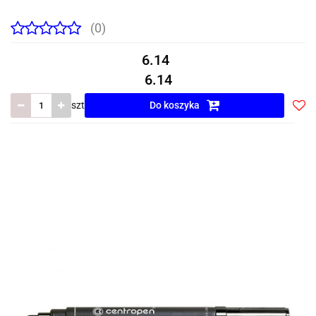
(0)
6.14
6.14
szt
Do koszyka
Do
prze