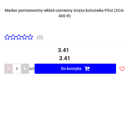
Marker permanentny wkład czerwony ścięta końcówka Pilot (SCA-
400-R)
(0)
3.41
3.41
szt
Do koszyka
Do
prze