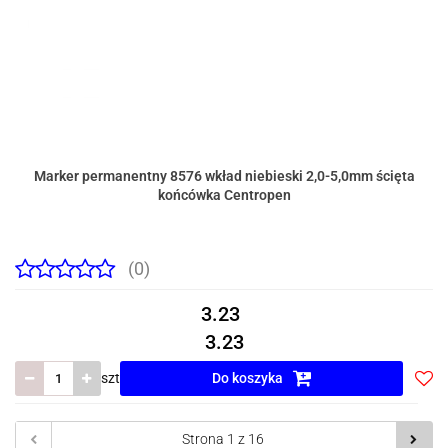
Marker permanentny 8576 wkład niebieski 2,0-5,0mm ścięta
końcówka Centropen
(0)
3.23
3.23
szt
Do koszyka
Do
prze