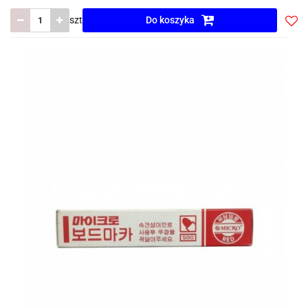
szt
Do koszyka
Do
prze