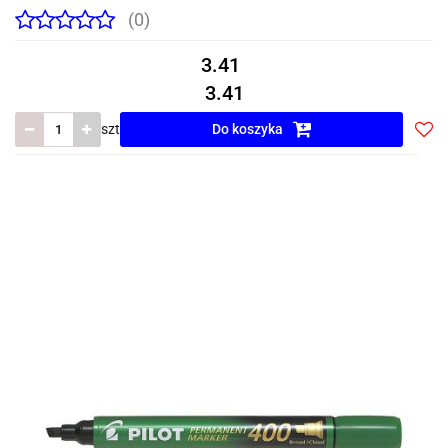
(0)
3.41
3.41
szt
Do koszyka
Do
prze