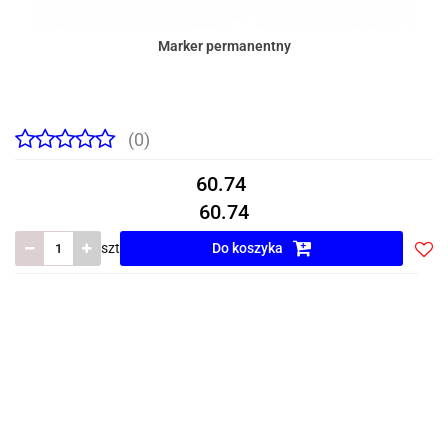
Marker permanentny
(0)
60.74
60.74
szt
Do koszyka
Do
prze