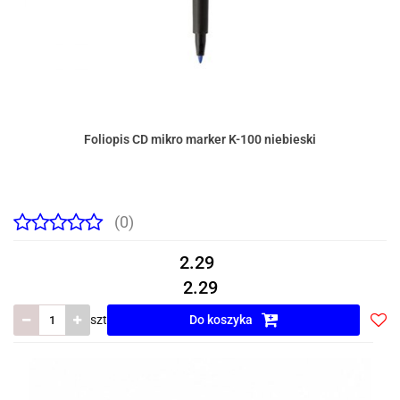
Foliopis CD mikro marker K-100 niebieski
(0)
2.29
2.29
szt
Do koszyka
Do
prze