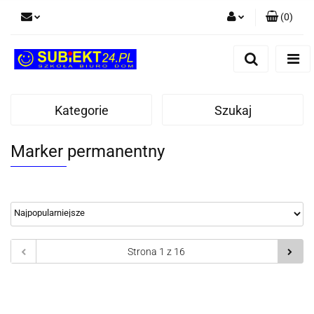
(
0
)
Zaloguj się
Zarejestruj się
Dodaj zgłoszenie
Kategorie
Szukaj
Marker permanentny