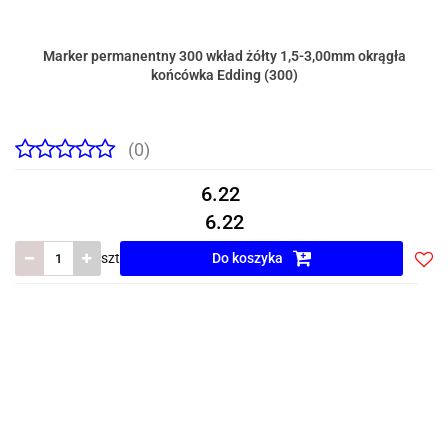
Marker permanentny 300 wkład żółty 1,5-3,00mm okrągła
końcówka Edding (300)
(0)
6.22
6.22
szt
Do koszyka
Do
prze