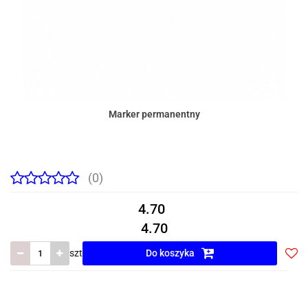
Marker permanentny
(0)
4.70
4.70
szt
Do koszyka
Do
prze