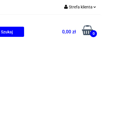
Strefa klienta
Zaloguj się
Zarejestruj się
0,00 zł
0
Dodaj zgłoszenie
ONALNE
AGD
PROMOCJE