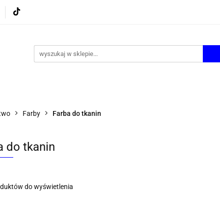
UROWE
GRY I ZABAWKI
ARTYSTYCZNE I DEKOR
AZJONALNE
AGD
PROMOCJE
KI
ARTYSTYCZNE I DEKOR
ŚWIĄTECZNE i OKAZJ
two
Farby
Farba do tkanin
a do tkanin
oduktów do wyświetlenia