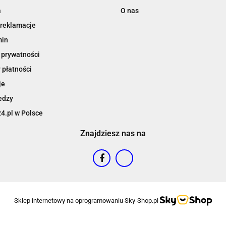
a
O nas
 reklamacje
min
 prywatności
 płatności
je
edzy
4.pl w Polsce
Znajdziesz nas na
Sklep internetowy na oprogramowaniu Sky-Shop.pl