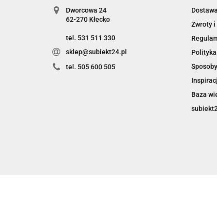
Dworcowa 24
Dostaw
62-270 Kłecko
Zwroty i
tel. 531 511 330
Regula
sklep@subiekt24.pl
Polityka
Sposoby
tel. 505 600 505
Inspirac
Baza wi
subiekt2