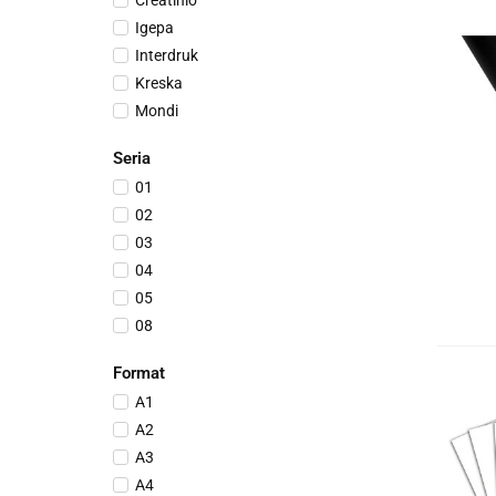
Creatinio
Igepa
Interdruk
Kreska
Mondi
Protos
Seria
Titanum
01
TOP-2000
02
03
04
05
08
09
Format
10
A1
11
A2
14
A3
15
A4
16