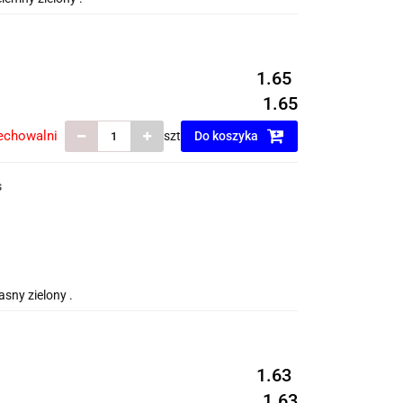
1.65
1.65
echowalni
szt
Do koszyka
s
sny zielony .
1.63
1.63