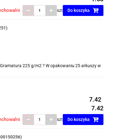
echowalni
szt
Do koszyka
251)
 ? Gramatura 225 g/m2 ? W opakowaniu 25 arkuszy w
7.42
7.42
echowalni
szt
Do koszyka
400150256)