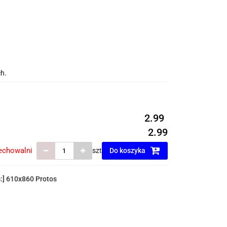
h.
2.99
2.99
echowalni
szt
Do koszyka
:] 610x860 Protos