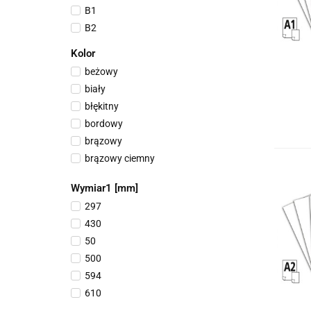
B1
17
B2
18
20
Kolor
21
beżowy
22
biały
24
błękitny
25
bordowy
29
brązowy
30
brązowy ciemny
31
brązowy jasny
Wymiar1 [mm]
32
burgundowy
33
297
bursztynowy
34
430
ciemnoczerwony
35
50
ciemnoniebieski
36
500
ciemnoszary
38
594
ciemnozielony
54
610
ciemnożółty
A1
70