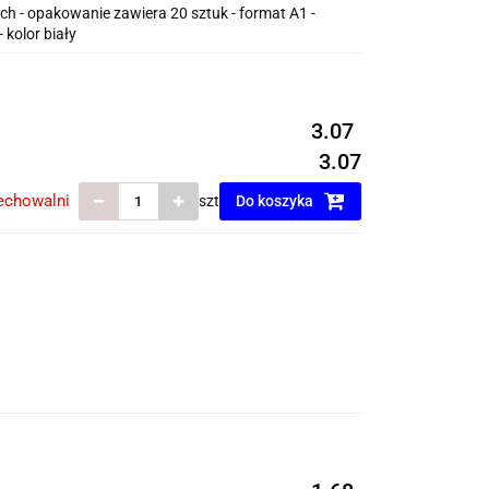
h - opakowanie zawiera 20 sztuk - format A1 -
kolor biały
3.07
3.07
echowalni
szt
Do koszyka