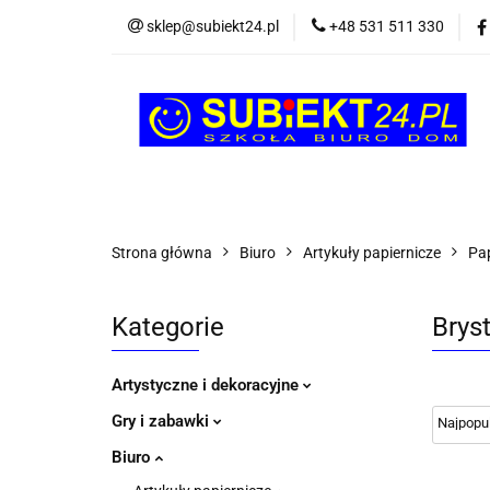
sklep@subiekt24.pl
+48 531 511 330
SZKOLNE
BI
ŚWIĄTECZNE i OK
SZKOLNE
BIUROWE
GRY I ZABAW
Strona główna
Biuro
Artykuły papiernicze
Pap
Kategorie
Bryst
Artystyczne i dekoracyjne
Gry i zabawki
Biuro