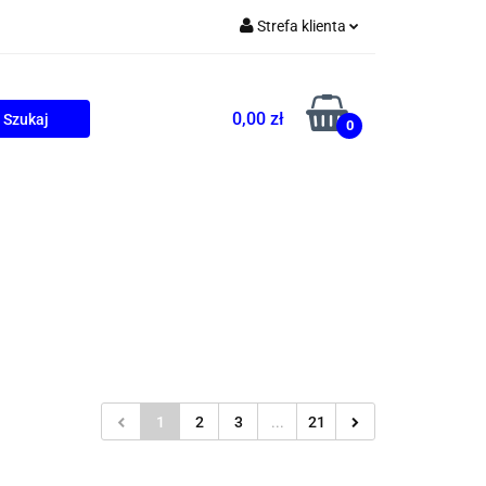
Strefa klienta
Zaloguj się
Zarejestruj się
0,00 zł
0
Dodaj zgłoszenie
ONALNE
AGD
PROMOCJE
1
2
3
...
21