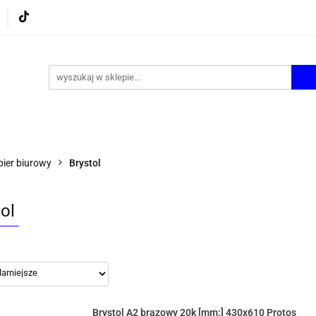
UROWE
GRY I ZABAWKI
ARTYSTYCZNE I DEKOR
AZJONALNE
AGD
PROMOCJE
KI
ARTYSTYCZNE I DEKOR
ŚWIĄTECZNE i OKAZJ
ier biurowy
Brystol
ol
Brystol A2 brązowy 20k [mm:] 430x610 Protos