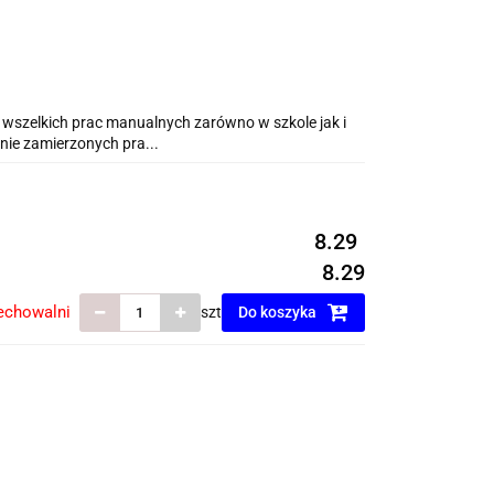
 wszelkich prac manualnych zarówno w szkole jak i
ie zamierzonych pra...
8.29
8.29
echowalni
szt
Do koszyka