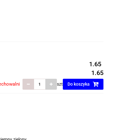
1.65
1.65
echowalni
szt
Do koszyka
iemny zielony .