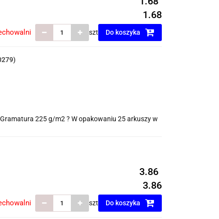
1.68
1.68
echowalni
szt
Do koszyka
0279)
 ? Gramatura 225 g/m2 ? W opakowaniu 25 arkuszy w
3.86
3.86
echowalni
szt
Do koszyka