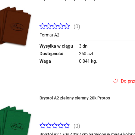
(0)
Format A2
Wysyłka w ciągu
3 dni
Dostępność
260 szt
Waga
0.041 kg.
Do prz
Brystol A2 zielony ciemny 20k Protos
(0)
Brystol A2 170g 43x61cm barwiony w masie kolor c