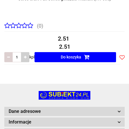
(0)
2.51
2.51
kpl
Do koszyka
Do
prze
Dane adresowe
Informacje