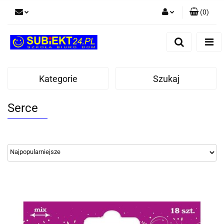
(
0
)
Zaloguj się
Zarejestruj się
Dodaj zgłoszenie
Kategorie
Szukaj
Serce