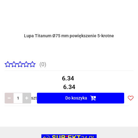
Lupa Titanum Ø75 mm powiększenie 5-krotne
(0)
6.34
6.34
szt
Do koszyka
Do
prze