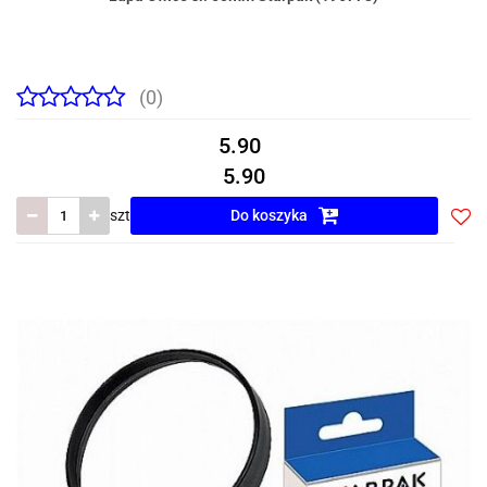
(0)
5.90
5.90
szt
Do koszyka
Do
prze