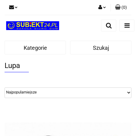
(
0
)
Zaloguj się
Zarejestruj się
Dodaj zgłoszenie
Kategorie
Szukaj
Lupa