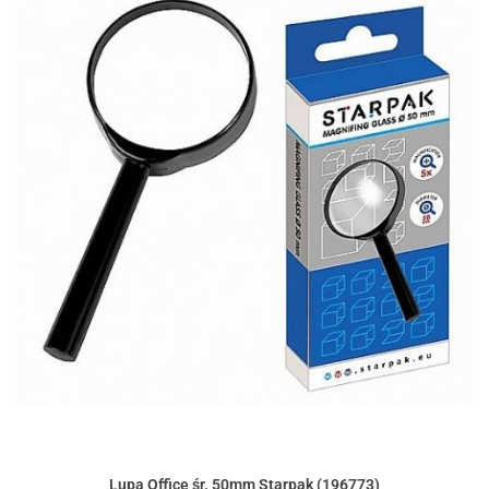
Lupa Office śr. 50mm Starpak (196773)