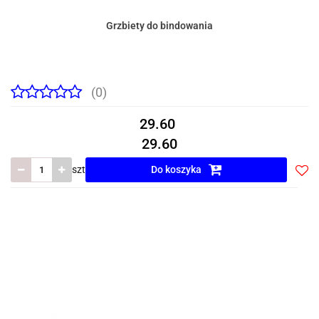
Grzbiety do bindowania
(0)
29.60
29.60
szt
Do koszyka
Do
prze