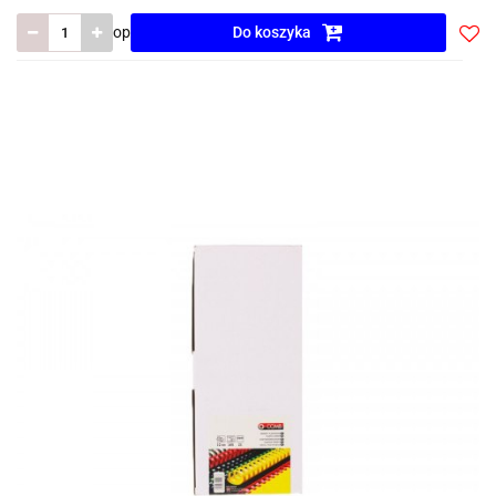
op
Do koszyka
Do
prze