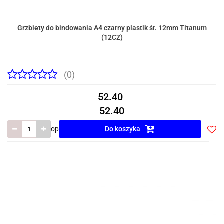
Grzbiety do bindowania A4 czarny plastik śr. 12mm Titanum
(12CZ)
(0)
52.40
52.40
op
Do koszyka
Do
prze