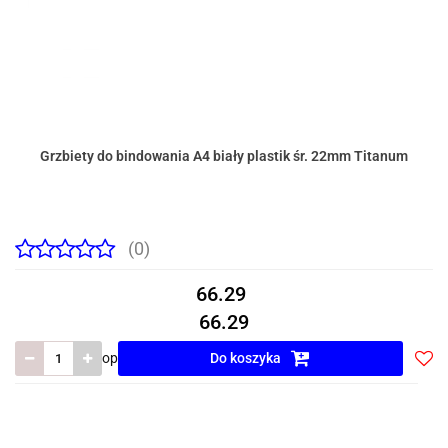
Grzbiety do bindowania A4 biały plastik śr. 22mm Titanum
(0)
66.29
66.29
op
Do koszyka
Do
prze