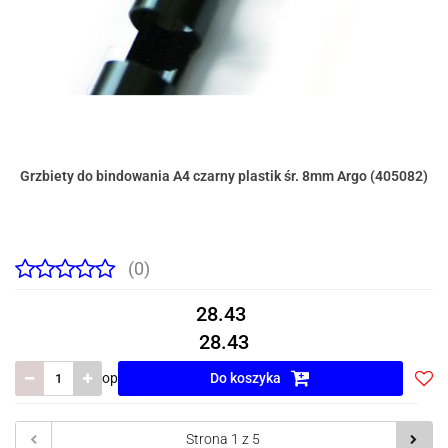
Grzbiety do bindowania A4 czarny plastik śr. 8mm Argo (405082)
(0)
28.43
28.43
op
Do koszyka
Do
prze