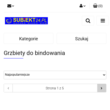
(
0
)
Zaloguj się
Zarejestruj się
Dodaj zgłoszenie
Kategorie
Szukaj
Grzbiety do bindowania