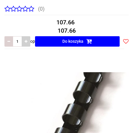
(0)
107.66
107.66
op
Do koszyka
Do
prze