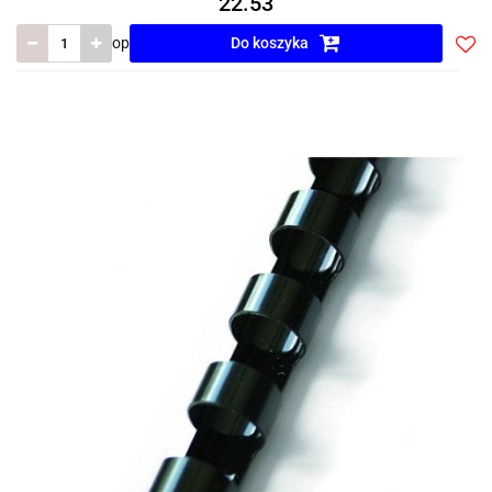
22.53
op
Do koszyka
Do
prze