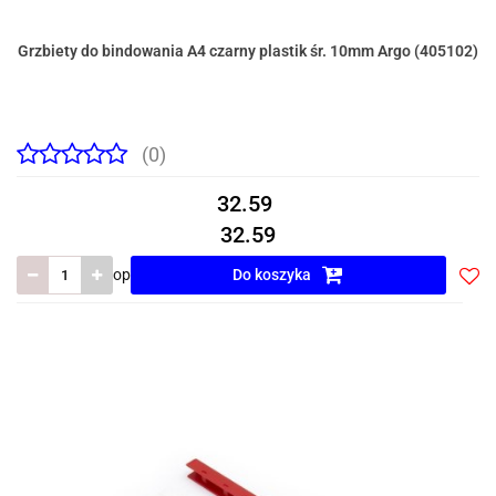
Grzbiety do bindowania A4 czarny plastik śr. 10mm Argo (405102)
(0)
32.59
32.59
op
Do koszyka
Do
prze