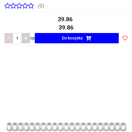
(0)
39.86
39.86
op
Do koszyka
Do
prze