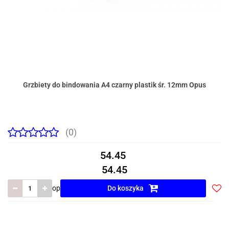
Grzbiety do bindowania A4 czarny plastik śr. 12mm Opus
(0)
54.45
54.45
op
Do koszyka
Do
prze