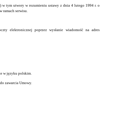
e) w tym utwory w rozumieniu ustawy z dnia 4 lutego 1994 r. o
w ramach serwisu.
czty elektronicznej poprzez wysłanie wiadomość na adres
ie w ję
z
yku polskim.
e do zawarcia Umowy.