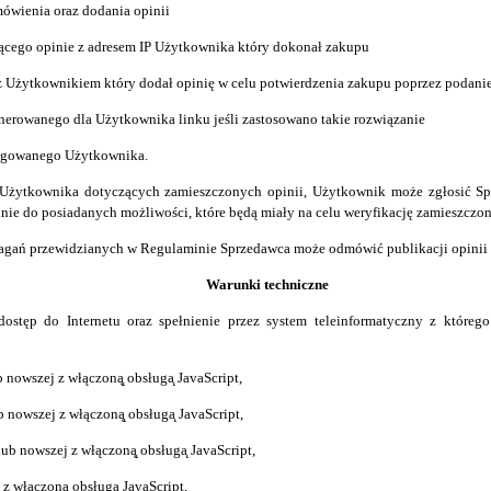
mówienia oraz dodania opinii
ącego opinie z adresem IP Użytkownika który dokonał zakupu
z Użytkownikiem który dodał opinię w celu potwierdzenia zakupu poprzez podan
erowanego dla Użytkownika linku jeśli zastosowano takie rozwiązanie
logowanego Użytkownika.
 Użytkownika dotyczących zamieszczonych opinii, Użytkownik może zgłosić Spr
e do posiadanych możliwości, które będą miały na celu weryfikację zamieszczone
agań przewidzianych w Regulaminie Sprzedawca może odmówić publikacji opinii 
Warunki techniczne
dostęp do Internetu oraz spełnienie przez system teleinformatyczny z któr
b nowszej z w
ł
ą
c
zoną
obs
ł
uga
JavaScript,
ub nowszej z w
ł
ą
c
zoną
obs
ł
uga
JavaScript,
lub nowszej z włączoną
obs
ł
uga
JavaScript,
j z włączoną
obs
ł
uga
JavaScript,