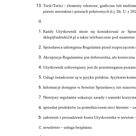
Treść/Treści - elementy tekstowe, graficzne lub multi
prawie autorskim i prawach pokrewnych (t.j. Dz. U. z 202
Każdy Użytkownik może się kontaktować ze
Sprz
sklep@subiekt24.pl
a także
telefonicznie pod numerem
Sprzedawca udostę
p
nia Regulamin przed rozpoczę
c
iem 
Akceptacja Regulaminu jest dobrowolna, ale konieczna
Użytkownik zobowią
z
any jest do przestrzegania posta
Usługi świadczone są w ję
z
yku polskim. Ję
z
ykiem komun
Informacje dostępne w Serwisie Sprzedawcy nie stanowi
Niniejszy regulamin wskazuje zasady i warunki korzysta
sprzedaż produktów za pośrednictwem sieci Internet – u
założenie i prowadzenie konta Użytkownika w serwisie 
newsletter – usługa bezpłatna