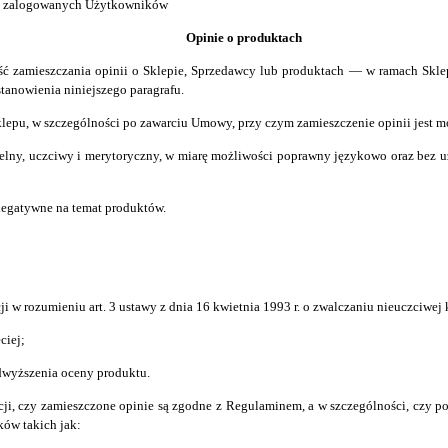
ez zalogowanych Użytkowników
Opinie o produktach
 zamieszczania opinii o Sklepie, Sprzedawcy lub produktach — w ramach Sklep
stanowienia niniejszego paragrafu.
Sklepu, w szczególności po zawarciu Umowy, przy czym zamieszczenie opinii jest 
elny, uczciwy i merytoryczny, w miarę możliwości poprawny językowo oraz bez
negatywne na temat produktów.
w rozumieniu art. 3 ustawy z dnia 16 kwietnia 1993 r. o zwalczaniu nieuczciwej 
ciej;
dwyższenia oceny produktu.
i, czy zamieszczone opinie są zgodne z Regulaminem, a w szczególności, czy p
ów takich jak: