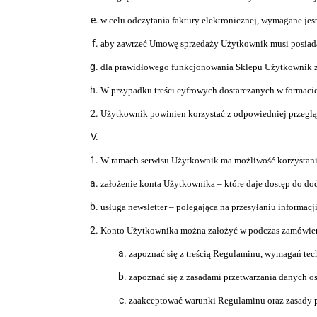
w celu odczytania faktury elektronicznej, wymagane je
aby zawrzeć Umowę sprzedaż
y
Uż
y
tkownik musi posiad
dla prawid
ł
owego funkcjonowania Sklepu Uż
y
tkownik 
W przypadku treści cyfrowych dostarczanych w formacie
Użytkownik powinien korzystać z odpowiedniej przegląd
W ramach serwisu Użytkownik ma możliwość korzystania
założenie konta Użytkownika – które daje dostęp do do
usługa newsletter – polegająca na przesyłaniu informacj
Konto Użytkownika można założyć w podczas zamówienia
zapoznać się z treścią Regulaminu, wymagań te
zapoznać się z zasadami przetwarzania danych o
zaakceptować warunki Regulaminu oraz zasady p