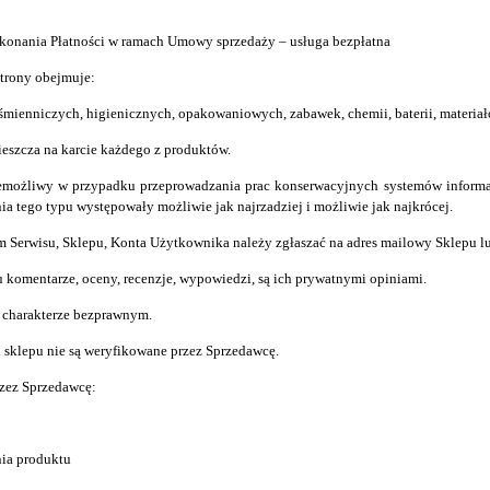
wykonania Płatności w ramach Umowy sprzedaż
y
– usługa bezpłatna
trony obejmuje:
śmienniczych, higienicznych, opakowaniowych, zabawek, chemii, baterii, materiał
eszcza na karcie każdego z produktów.
emożliwy w przypadku przeprowadzania prac konserwacyjnych systemów informat
ia tego typu występowały możliwie jak najrzadziej i możliwie jak najkrócej.
 Serwisu, Sklepu, Konta Użytkownika należy zgłaszać na adres mailowy
Sklepu
l
 komentarze, oceny, recenzje, wypowiedzi, są ich prywatnymi opiniami.
o charakterze bezprawnym.
 sklepu nie są weryfikowane przez Sprzedawcę.
zez Sprzedawcę:
nia produktu