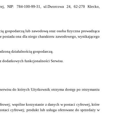
zej,
NIP: 784-100-99-31, ul.Dworcowa 24, 62-270 Kłecko,
cią gospodarczą lub zawodową oraz osoba fizyczna prowadząca
nie posiada ona dla niego charakteru zawodowego, wynikającego
adzoną działalnością gospodarczą.
 z dodatkowych funkcjonalności Serwisu
.
 serwisu do których Użytkownik otrzyma dostęp po otrzymaniu
rowej; wspólne korzystanie z danych w postaci cyfrowej, które
ostaci cyfrowej; produkt lub usługa oferowane do sprzedaży w