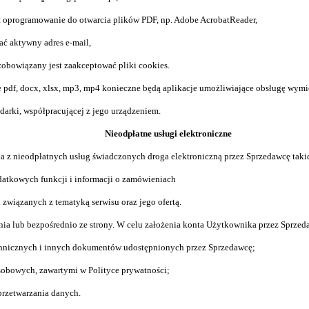
st oprogramowanie do otwarcia plików PDF, np. Adobe AcrobatReader,
ać aktywny adres e-mail,
zobowią
z
any jest zaakceptować pliki cookies.
 pdf, docx, xlsx, mp3, mp4 konieczne będą aplikacje umożliwiające obsługę wym
arki, współpracującej z jego urządzeniem.
Nieodpłatne usługi elektroniczne
 z nieodpłatnych usług świadczonych droga elektroniczną przez Sprzedawcę takic
datkowych funkcji i informacji o zamówieniach
i związanych z tematyką serwisu oraz jego ofertą.
 lub bezpośrednio ze strony. W celu założenia konta Użytkownika przez Sprzed
chnicznych i innych dokumentów udostępnionych przez Sprzedawcę;
sobowych, zawartymi w Polityce prywatności;
rzetwarzania danych.