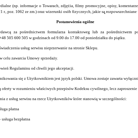
medialne (np. informacje o Towarach, zdję
c
ia, filmy promocyjne, opisy, komentarz
1 r., poz. 1062 ze zm.) oraz wizerunki osób fizycznych, jakie są
rozpowszechniane 
Postanowienia ogólne
edawcą za pośrednictwem
formularza kontaktoweg lub
za pośrednictwem po
+48 505 600 505
w
godzinach od
9.00 do 17.00 od poniedziałku do piątku.
świadczenia us
ł
ug serwisu nieprzerwanie na stronie Sklepu.
 w celu zawarcia Umowy sprzedaż
y
.
nowień Regulaminu od chwili jego akceptacji.
ikowania się z Uż
y
tkownikiem jest ję
z
yk polski. Umowa zostaje zawarta wy
ł
ą
c
zn
ą oferty w rozumieniu właściwych przepisów Kodeksu cywilnego, lecz zaproszeni
nia z usług serwisu na rzecz Użytkowników które stanowią w szczególności:
sługa płatna
– usługa bezpłatna