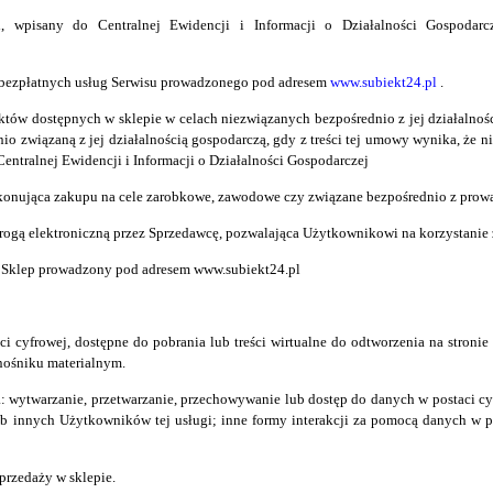
i
, wpisany do Centralnej Ewidencji i Informacji o Działalności Gospodarc
 bezpłatnych usług Serwisu
prowadzonego pod adresem
www.subiekt24.pl
.
tów dostępnych w sklepie w celach niezwiązanych bezpośrednio z jej działalnoś
io związaną z jej działalnością gospodarczą, gdy z treści tej umowy wynika, że 
entralnej Ewidencji i Informacji o Działalności Gospodarczej
dokonująca zakupu na cele zarobkowe, zawodowe czy związane bezpośrednio z prow
drogą elektroniczną przez Sprzedawcę, pozwalająca Użytkownikowi
na korzystanie
est Sklep prowadzony pod adresem
www.subiekt24.pl
ci cyfrowej,
dostępne do pobrania lub treści wirtualne
do odtworzenia na stronie
 nośniku materialnym.
wytwarzanie, przetwarzanie, przechowywanie lub dostęp do danych w postaci cyf
b innych Użytkowników tej usługi; inne formy interakcji za pomocą danych w p
sprzedaży w sklepie.