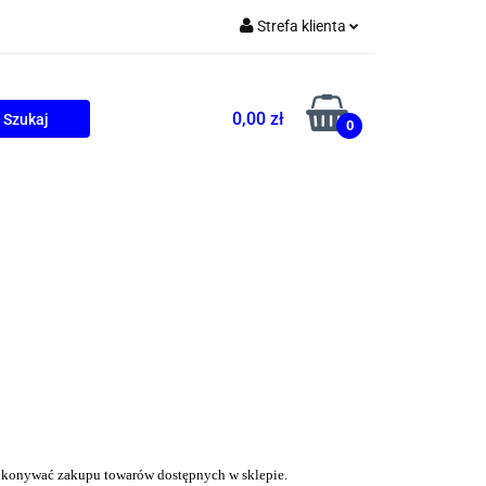
Strefa klienta
Zaloguj się
Zarejestruj się
0,00 zł
0
Dodaj zgłoszenie
ONALNE
AGD
PROMOCJE
okonywać zakupu towarów dostępnych w sklepie.