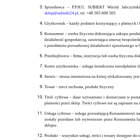
Sprzedawca
–
P.P.H.U. SUBIEKT Witold Jabczyńsk
sklep@subiekt24.pl
, tel. +48 505 600 505
Uży
tkownik
– każdy podmiot korzystający z płatnych i
Konsument
–
osoba fizyczna dokonująca zakupu produk
działalność gospodarczą, zawierająca umowę bezpośredn
z przedmiotu prowadzonej działalności ujawnionego w C
Przedsiębiorca –
firma, instytucja lub osoba fizyczna 
Konto użytkownika
– usługa świadczona nieodpłatnie 
Serwis – strona internetowa na której zlokalizowany j
Towar –
rzecz ruchoma, produkt fizyczny
Treść cyfrowa – dane wytwarzane i dostarczane w posta
płatności przez sklep. Treści cyfrowe nie są zapisane na
Usługa cyfrowa – usługa pozwalającą Konsumentowi na: 
zostały przesłane lub wytworzone przez Konsumenta lu
sklepie.
Produkt – wszystkie usługi, treści i towary dostępne do 