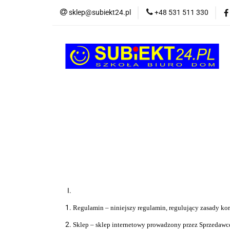
sklep@subiekt24.pl
+48 531 511 330
SZKOLNE
BI
ŚWIĄTECZNE i OK
SZKOLNE
BIUROWE
GRY I ZABAW
Regulamin – niniejszy regulamin, regulujący zasady kor
Sklep
– sklep internetowy prowadzony przez Sprzedaw