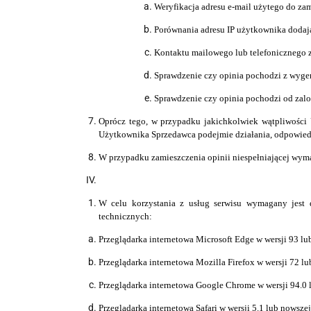
Weryfikacja adresu e-mail użytego do za
Porównania adresu IP użytkownika dodaj
Kontaktu mailowego lub telefonicznego 
Sprawdzenie czy opinia pochodzi z wygen
Sprawdzenie czy opinia pochodzi od za
Oprócz tego, w przypadku jakichkolwiek wątpliwości
Użytkownika Sprzedawca podejmie działania, odpowiedni
W przypadku zamieszczenia opinii niespełniającej wym
W celu korzystania z usług serwisu wymagany jest 
technicznych:
Przeglą
d
arka internetowa Microsoft Edge w wersji 93 lu
Przeglą
d
arka internetowa Mozilla Firefox w wersji 72 l
Przeglą
d
arka internetowa Google Chrome w wersji 94.0 
Przeglądarka internetowa Safari w wersji 5.1 lub nowsze