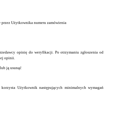
ie przez Użytkownika numeru zamówienia
zedawcy opinię do weryfikacji. Po otrzymaniu zgłoszenia od
j opinii.
lub ją usunąć
ego korzysta Użytkownik następujących minimalnych wymagań