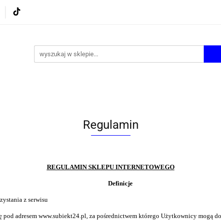
UROWE
GRY I ZABAWKI
ARTYSTYCZNE I DEKOR
AZJONALNE
AGD
PROMOCJE
KI
ARTYSTYCZNE I DEKOR
ŚWIĄTECZNE i OKAZJ
Regulamin
REGULAMIN SKLEPU INTERNETOWEGO
Definicje
zystania z serwisu
cę pod adresem
www.subiekt24.pl
, za pośrednictwem którego Użytkownicy mogą d