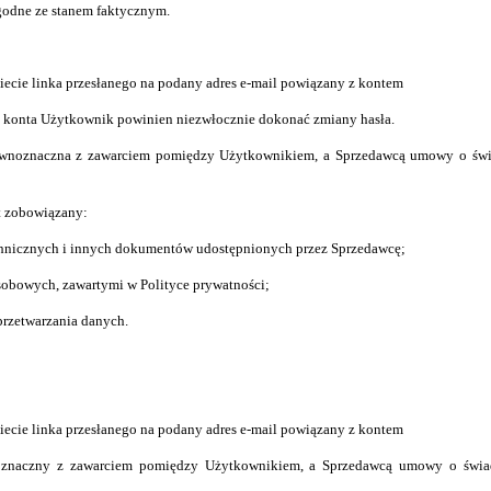
zgodne ze stanem faktycznym.
kniecie linka przesłanego na podany adres e-mail powiązany z kontem
e konta Użytkownik powinien niezwłocznie dokonać zmiany hasła.
ównoznaczna z zawarciem pomię
d
zy Uż
y
tkownikiem, a Sprzedawcą umowy o świ
t zobowiązany:
chnicznych i innych dokumentów udostępnionych przez Sprzedawcę;
sobowych, zawartymi w Polityce prywatności;
rzetwarzania danych.
kniecie linka przesłanego na podany adres e-mail powiązany z kontem
noznaczny z zawarciem pomię
d
zy Uż
y
tkownikiem, a Sprzedawcą umowy o świa