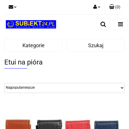
(
0
)
Zaloguj się
Zarejestruj się
Dodaj zgłoszenie
Kategorie
Szukaj
Etui na pióra