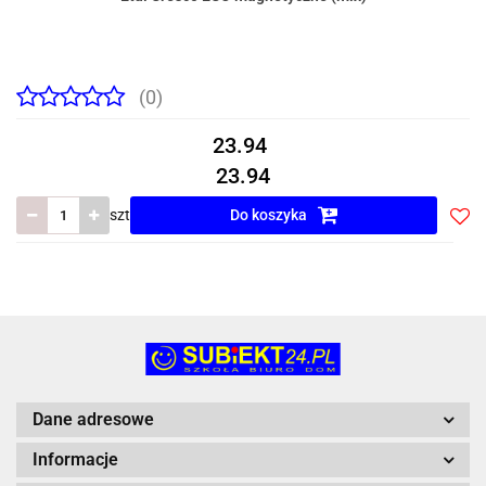
(0)
23.94
23.94
szt
Do koszyka
Do
prze
Dane adresowe
Informacje