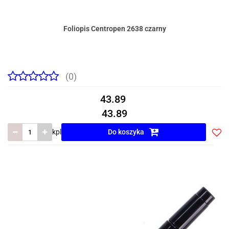
Foliopis Centropen 2638 czarny
(0)
43.89
43.89
kpl
Do koszyka
Do
prze