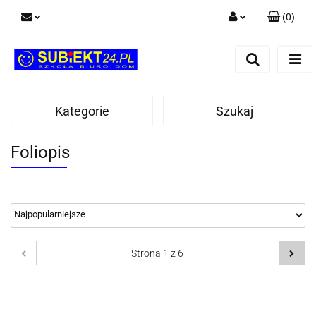
(
0
)
Zaloguj się
Zarejestruj się
Dodaj zgłoszenie
Kategorie
Szukaj
Foliopis