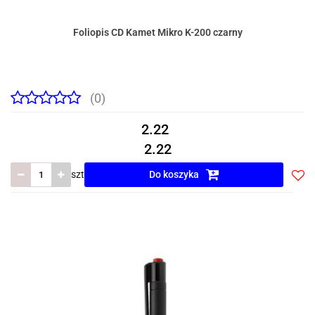
Foliopis CD Kamet Mikro K-200 czarny
(0)
2.22
2.22
szt
Do koszyka
Do
prze