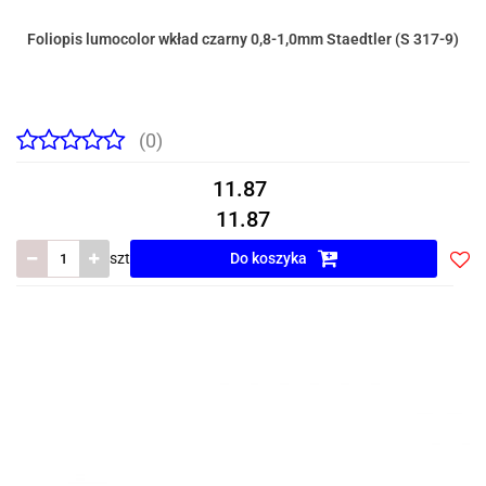
Foliopis lumocolor wkład czarny 0,8-1,0mm Staedtler (S 317-9)
(0)
11.87
11.87
szt
Do koszyka
Do
prze