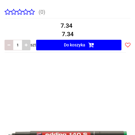
(0)
7.34
7.34
szt
Do koszyka
Do
prze