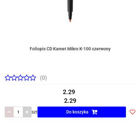
Foliopis CD Kamet Mikro K-100 czerwony
(0)
2.29
2.29
szt
Do koszyka
Do
prze