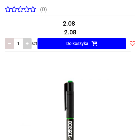
(0)
2.08
2.08
szt
Do koszyka
Do
prze