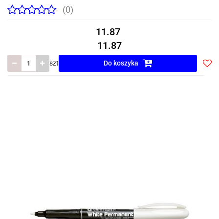
(0)
11.87
11.87
szt
Do koszyka
Do
prze