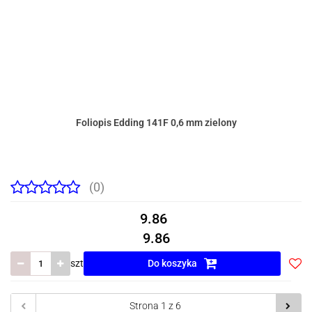
Foliopis Edding 141F 0,6 mm zielony
(0)
9.86
9.86
szt
Do koszyka
Do
prze