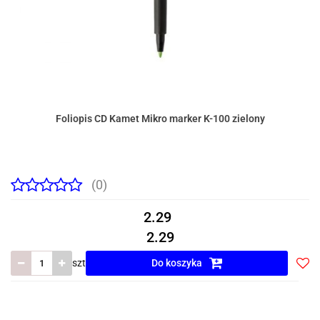
Foliopis CD Kamet Mikro marker K-100 zielony
(0)
2.29
2.29
szt
Do koszyka
Do
prze