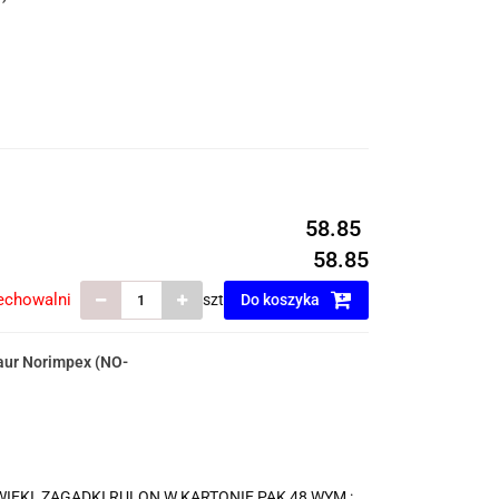
58.85
58.85
echowalni
szt
Do koszyka
aur Norimpex (NO-
KI, ZAGADKI RULON W KARTONIE PAK 48 WYM :