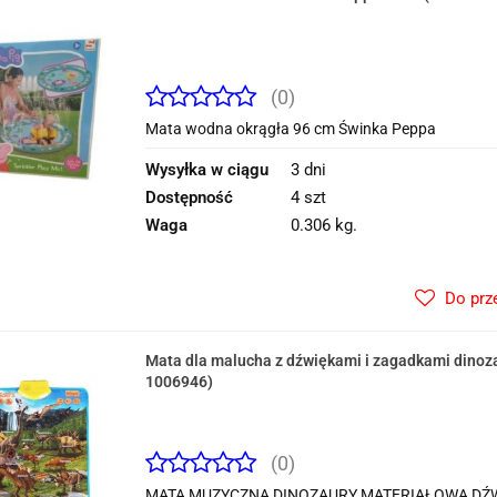
(0)
Mata wodna okrągła 96 cm Świnka Peppa
Wysyłka w ciągu
3 dni
Dostępność
4 szt
Waga
0.306 kg.
Do prz
Mata dla malucha z dźwiękami i zagadkami dinoz
1006946)
(0)
MATA MUZYCZNA DINOZAURY MATERIAŁOWA DŹWIĘ