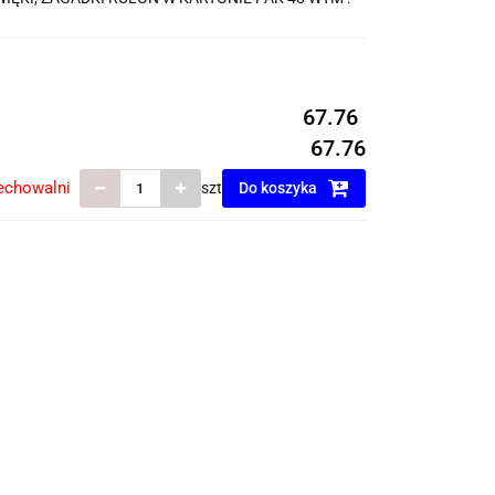
67.76
67.76
echowalni
szt
Do koszyka