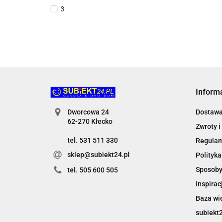
3
Inform
Dworcowa 24
Dostaw
62-270 Kłecko
Zwroty i
tel. 531 511 330
Regula
sklep@subiekt24.pl
Polityka
Sposoby
tel. 505 600 505
Inspirac
Baza wi
subiekt2