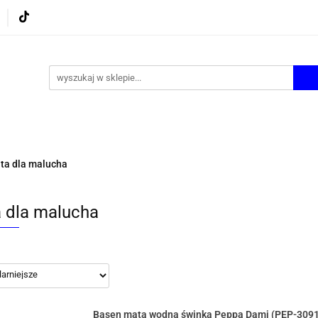
UROWE
GRY I ZABAWKI
ARTYSTYCZNE I DEKOR
AZJONALNE
AGD
PROMOCJE
KI
ARTYSTYCZNE I DEKOR
ŚWIĄTECZNE i OKAZJ
ta dla malucha
 dla malucha
Basen mata wodna świnka Peppa Dami (PEP-3091