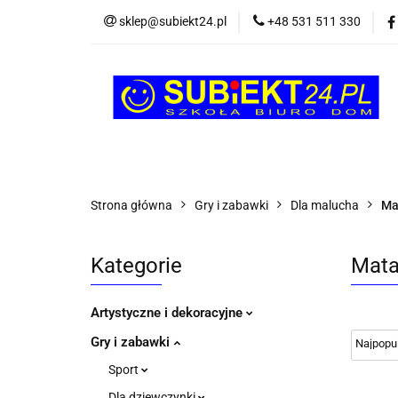
sklep@subiekt24.pl
+48 531 511 330
SZKOLNE
BI
ŚWIĄTECZNE i OK
SZKOLNE
BIUROWE
GRY I ZABAW
Strona główna
Gry i zabawki
Dla malucha
Ma
Kategorie
Mata
Artystyczne i dekoracyjne
Gry i zabawki
Sport
Dla dziewczynki