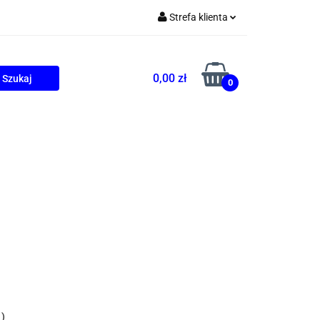
Strefa klienta
Zaloguj się
Zarejestruj się
0,00 zł
0
Dodaj zgłoszenie
ONALNE
AGD
PROMOCJE
)