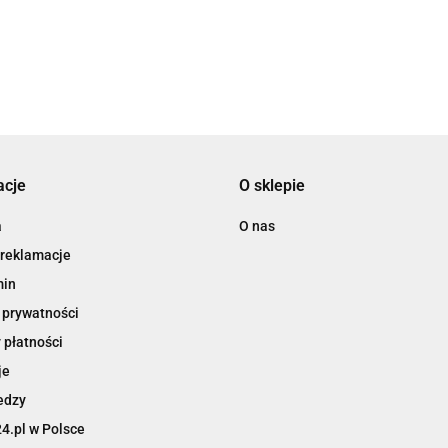
acje
O sklepie
a
O nas
 reklamacje
min
 prywatności
 płatności
je
edzy
4.pl w Polsce