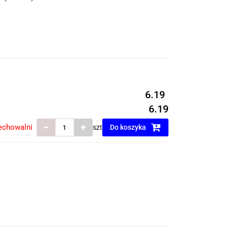
6.19
6.19
echowalni
szt
Do koszyka