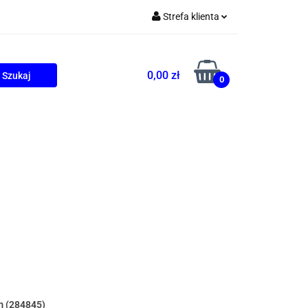
Strefa klienta
Zaloguj się
Zarejestruj się
0,00 zł
0
Dodaj zgłoszenie
ONALNE
AGD
PROMOCJE
m (284845)