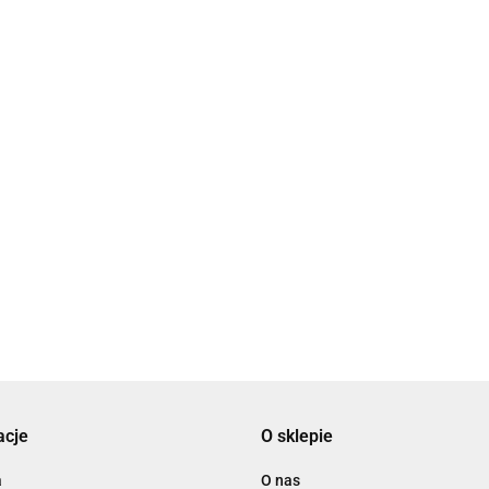
acje
O sklepie
a
O nas