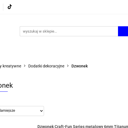
UROWE
GRY I ZABAWKI
ARTYSTYCZNE I DEKOR
AZJONALNE
AGD
PROMOCJE
KI
ARTYSTYCZNE I DEKOR
ŚWIĄTECZNE i OKAZJ
ły kreatywne
Dodatki dekoracyjne
Dzwonek
onek
Dzwonek Craft-Fun Series metalowy 6mm Titanu