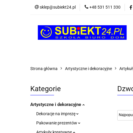
sklep@subiekt24.pl
+48 531 511 330
SZKOLNE
BI
ŚWIĄTECZNE i OK
SZKOLNE
BIUROWE
GRY I ZABAW
Strona główna
Artystyczne i dekoracyjne
Artyku
Kategorie
Dzw
Artystyczne i dekoracyjne
Dekoracje na imprezę
Pakowanie prezentów
Artykuły kreatywne