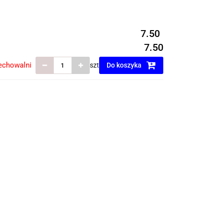
7.50
7.50
echowalni
szt
Do koszyka