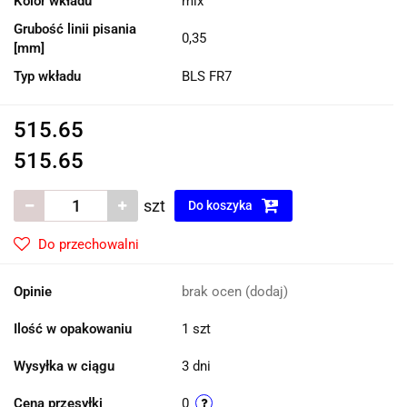
Kolor wkładu
mix
Grubość linii pisania
0,35
[mm]
Typ wkładu
BLS FR7
515.65
515.65
szt
Do koszyka
Do przechowalni
Opinie
brak ocen
(dodaj)
Ilość w opakowaniu
1 szt
Wysyłka w ciągu
3 dni
Cena przesyłki
0