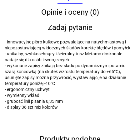
Opinie i oceny (0)
Zadaj pytanie
- innowacyjne pióro kulkowe pozwalające na natychmiastową i
niepozostawiającą widocznych śladów korektę błędów i pomyłek
- unikalny, szybkoschnący i ścieralny tusz Metamo doskonale
nadaje się dla osób leworęcznych
- wykonane zapisy znikają bez śladu po dynamicznym potarciu
szarą końcówką (na skutek wzrostu temperatury do +65°C),
usunięte zapisy można przywrócić, wystawiając je na działanie
temperatury poniżej -10°C
- ergonomiczny uchwyt
- wymienny wkład
- grubość linii pisania 0,35 mm
- display 36 szt mix kolorów
Produkty podobne