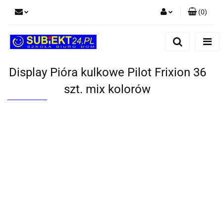
(
0
)
Zaloguj się
Zarejestruj się
Dodaj zgłoszenie
Display Pióra kulkowe Pilot Frixion 36
szt. mix kolorów