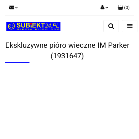
(
0
)
Zaloguj się
Zarejestruj się
Dodaj zgłoszenie
Ekskluzywne pióro wieczne IM Parker
(1931647)