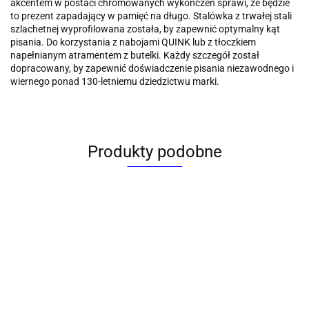
akcentem w postaci chromowanych wykończeń sprawi, że będzie
to prezent zapadający w pamięć na długo. Stalówka z trwałej stali
szlachetnej wyprofilowana została, by zapewnić optymalny kąt
pisania. Do korzystania z nabojami QUINK lub z tłoczkiem
napełnianym atramentem z butelki. Każdy szczegół został
dopracowany, by zapewnić doświadczenie pisania niezawodnego i
wiernego ponad 130-letniemu dziedzictwu marki.
Produkty podobne
Ekskluzywne
Ekskluzywne
Ekskluzywne
Ekskluzywne
Ekskluzywne
Eksk
pióro
pióro
pióro
pióro
pióro
pióro
wieczne IM
wieczne IM
wieczne IM
wieczne IM
wieczne IM
wiec