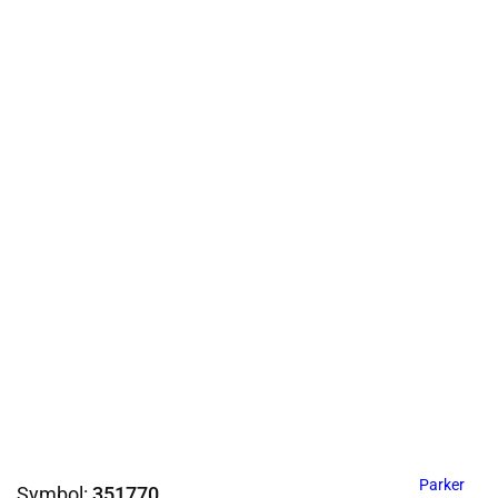
Parker
Symbol:
351770