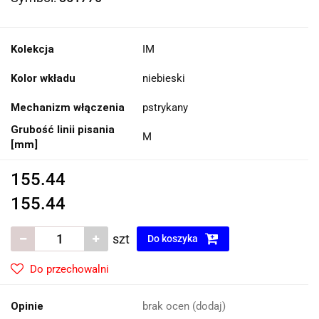
Kolekcja
IM
Kolor wkładu
niebieski
Mechanizm włączenia
pstrykany
Grubość linii pisania
M
[mm]
155.44
155.44
szt
Do koszyka
Do przechowalni
Opinie
brak ocen
(dodaj)