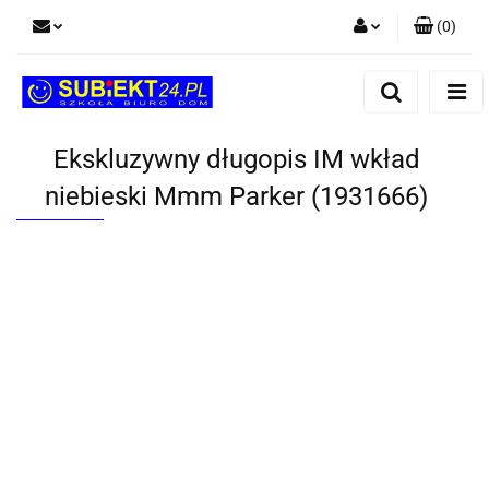
(
0
)
Zaloguj się
Zarejestruj się
Dodaj zgłoszenie
Ekskluzywny długopis IM wkład
niebieski Mmm Parker (1931666)