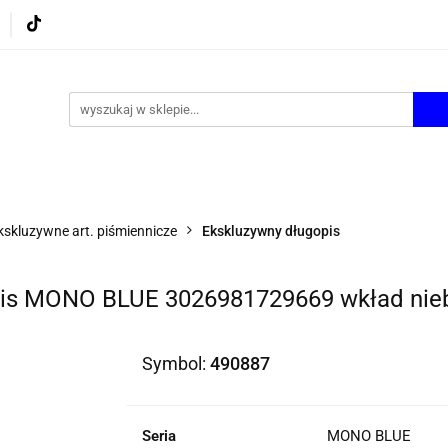
UROWE
GRY I ZABAWKI
ARTYSTYCZNE I DEKOR
AZJONALNE
AGD
PROMOCJE
KI
ARTYSTYCZNE I DEKOR
ŚWIĄTECZNE i OKAZJ
kskluzywne art. piśmiennicze
Ekskluzywny długopis
pis MONO BLUE 3026981729669 wkład nie
Symbol:
490887
Seria
MONO BLUE