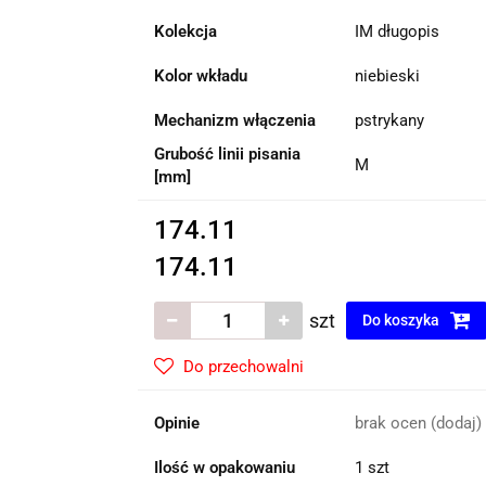
Kolekcja
IM długopis
Kolor wkładu
niebieski
Mechanizm włączenia
pstrykany
Grubość linii pisania
M
[mm]
174.11
174.11
szt
Do koszyka
Do przechowalni
Opinie
brak ocen
(dodaj)
Ilość w opakowaniu
1 szt