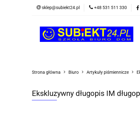
sklep@subiekt24.pl
+48 531 511 330
SZKOLNE
BI
ŚWIĄTECZNE i OK
SZKOLNE
BIUROWE
GRY I ZABAW
Strona główna
Biuro
Artykuły piśmiennicze
E
Ekskluzywny długopis IM długo