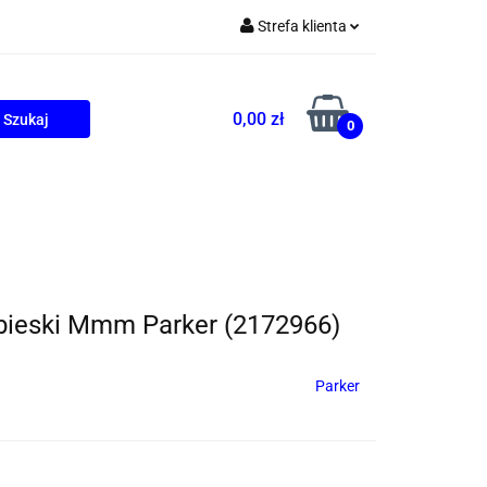
Strefa klienta
Zaloguj się
Zarejestruj się
0,00 zł
0
Dodaj zgłoszenie
ONALNE
AGD
PROMOCJE
bieski Mmm Parker (2172966)
Parker