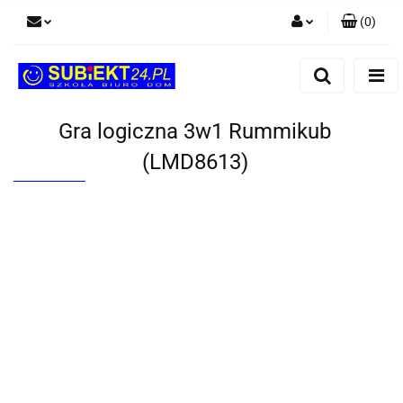
(
0
)
Zaloguj się
Zarejestruj się
Dodaj zgłoszenie
Gra logiczna 3w1 Rummikub
(LMD8613)