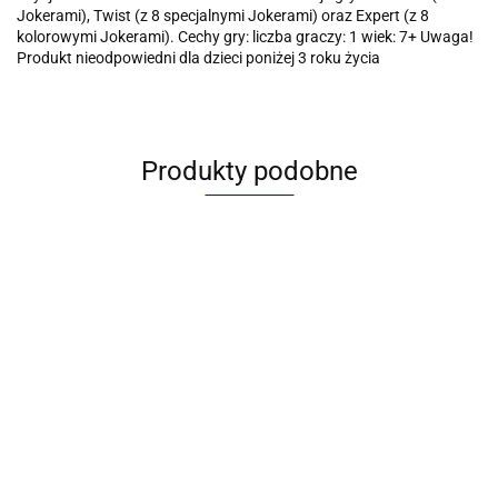
Jokerami), Twist (z 8 specjalnymi Jokerami) oraz Expert (z 8
kolorowymi Jokerami). Cechy gry: liczba graczy: 1 wiek: 7+ Uwaga!
Produkt nieodpowiedni dla dzieci poniżej 3 roku życia
Produkty podobne
Gra
Gra
Gra
Gra
Gra
Gra
logiczna
Gra
logiczna
logiczna
logiczna
logiczna
logiczna
Blokus
logiczna
(789452)
2w1
Adar
Scrabble
ABC Quiz
Mattel
2w1
kości
(469013)
drewniane
MIX,
(BJ44)
Chińczyk i
Grafix
171.25
2w1
historia,
43.39
29.92
31.60
Psi Wyścig
(300064)
209.49
35.71
Mattel
muzyka,
53.74
z
(JGR65)
sport,
bohaterami