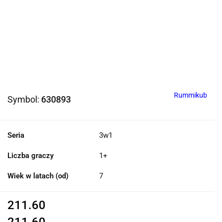
Rummikub
Symbol:
630893
Seria
3w1
Liczba graczy
1+
Wiek w latach (od)
7
211.60
211.60