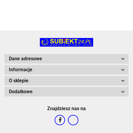
zwierzęta
Psiego
Epee
Patrolu
(EP60713)
Trefl
(01896)
Dane adresowe
Informacje
O sklepie
Dodatkowe
Znajdziesz nas na