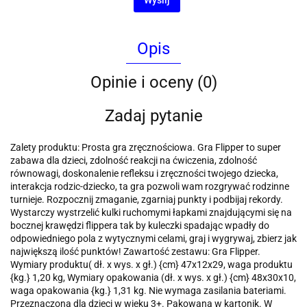
Opis
Opinie i oceny (0)
Zadaj pytanie
Zalety produktu: Prosta gra zręcznościowa. Gra Flipper to super
zabawa dla dzieci, zdolność reakcji na ćwiczenia, zdolność
równowagi, doskonalenie refleksu i zręczności twojego dziecka,
interakcja rodzic-dziecko, ta gra pozwoli wam rozgrywać rodzinne
turnieje. Rozpocznij zmaganie, zgarniaj punkty i podbijaj rekordy.
Wystarczy wystrzelić kulki ruchomymi łapkami znajdującymi się na
bocznej krawędzi flippera tak by kuleczki spadając wpadły do
odpowiedniego pola z wytycznymi celami, graj i wygrywaj, zbierz jak
największą ilość punktów! Zawartość zestawu: Gra Flipper.
Wymiary produktu( dł. x wys. x gł.) {cm} 47x12x29, waga produktu
{kg.} 1,20 kg, Wymiary opakowania (dł. x wys. x gł.) {cm} 48x30x10,
waga opakowania {kg.} 1,31 kg. Nie wymaga zasilania bateriami.
Przeznaczona dla dzieci w wieku 3+. Pakowana w kartonik. W