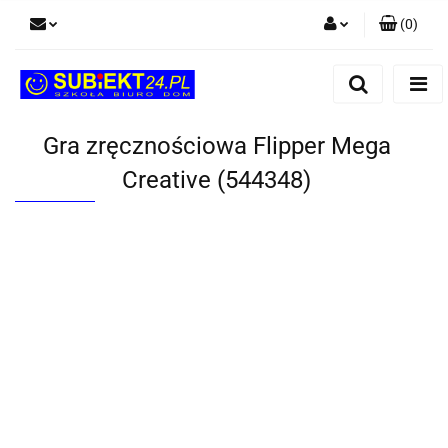
(
0
)
Zaloguj się
Zarejestruj się
Dodaj zgłoszenie
Gra zręcznościowa Flipper Mega
Creative (544348)