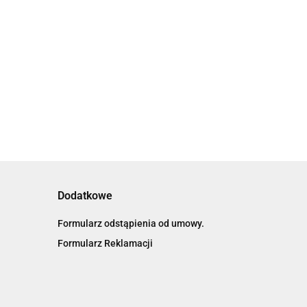
bro (G2782)
WIEŻA Multigra
Swede (U1384)
82.69
.47
29.10
Dodatkowe
Formularz odstąpienia od umowy.
Formularz Reklamacji