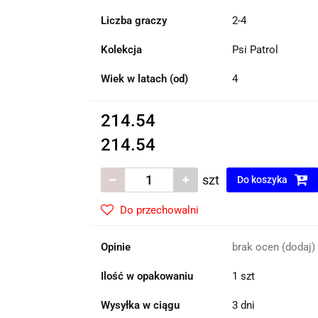
Liczba graczy
2-4
Kolekcja
Psi Patrol
Wiek w latach (od)
4
214.54
214.54
szt
Do koszyka
Do przechowalni
Opinie
brak ocen
(dodaj)
Ilość w opakowaniu
1 szt
Wysyłka w ciągu
3 dni