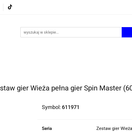
UROWE
GRY I ZABAWKI
ARTYSTYCZNE I DEKOR
AZJONALNE
AGD
PROMOCJE
KI
ARTYSTYCZNE I DEKOR
ŚWIĄTECZNE i OKAZJ
staw gier Wieża pełna gier Spin Master (6
Symbol:
611971
Seria
Zestaw gier Wieża