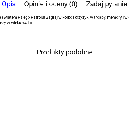
Opis
Opinie i oceny (0)
Zadaj pytanie
światem Psiego Patrolu! Zagraj w kółko i krzyżyk, warcaby, memory i wiel
aczy w wieku +4 lat.
Produkty podobne
Gra
Gra
zręcznościowa
Gra
Gra zręcznościowa
zręcznościowa
ościowa
catch ball Adar
Con
catch ball catch ball
chatch ball Icom
Mega