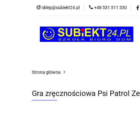
sklep@subiekt24.pl
+48 531 511 330
SZKOLNE
BI
ŚWIĄTECZNE i OK
SZKOLNE
BIUROWE
GRY I ZABAW
Strona główna
Gra zręcznościowa Psi Patrol Ze