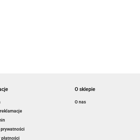
(625983)
Has
Adar (416260)
(EB051632)
ve (511320)
17.78
31.15
111
18.51
acje
O sklepie
a
O nas
 reklamacje
min
 prywatności
 płatności