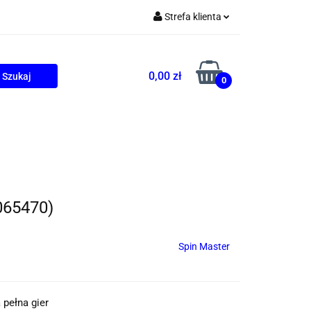
Strefa klienta
Zaloguj się
Zarejestruj się
0,00 zł
0
Dodaj zgłoszenie
ONALNE
AGD
PROMOCJE
065470)
Spin Master
 pełna gier