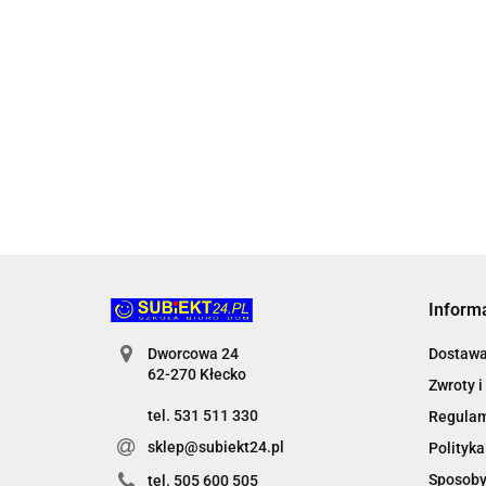
Gra zręcznościowa
koszykówka 2w1 Mega
Creati
Pojedynek na wyzwania
Creative (544350)
Discovery (DG 64288)
41.31
179.17
150.96
Inform
Dworcowa 24
Dostaw
62-270 Kłecko
Zwroty i
tel. 531 511 330
Regula
sklep@subiekt24.pl
Polityka
Sposoby
tel. 505 600 505