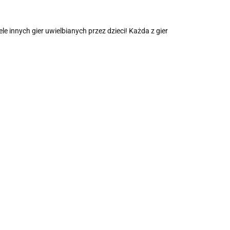
e innych gier uwielbianych przez dzieci! Każda z gier
Gra
 zręcznościowa
zręcznościowa
Gra zręcznościowa
nect 4 SZAŁ
DREWNIANA
drewniana pszczółki