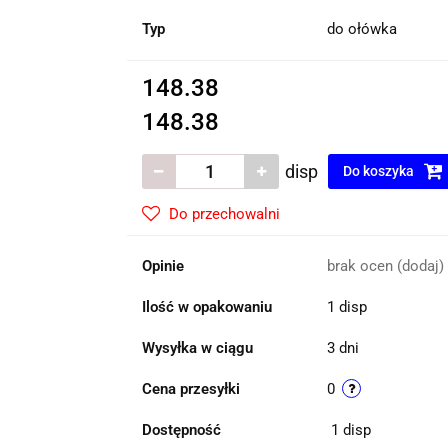
Typ
do ołówka
148.38
148.38
disp
Do koszyka
Do przechowalni
Opinie
brak ocen
(dodaj)
Ilość w opakowaniu
1 disp
Wysyłka w ciągu
3 dni
Cena przesyłki
0
Dostępność
1
disp