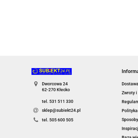
2.34
6.0
Inform
Dworcowa 24
Dostaw
62-270 Kłecko
Zwroty i
tel. 531 511 330
Regula
sklep@subiekt24.pl
Polityka
Sposoby
tel. 505 600 505
Inspirac
Baza wi