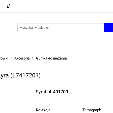
UROWE
GRY I ZABAWKI
ARTYSTYCZNE I DEKOR
AZJONALNE
AGD
PROMOCJE
KI
ARTYSTYCZNE I DEKOR
ŚWIĄTECZNE i OKAZJ
łówki
Akcesoria
Gumka do mazania
yra (L7417201)
Symbol:
401709
Kolekcja
Temagraph