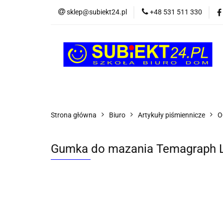
sklep@subiekt24.pl
+48 531 511 330
SZKOLNE
BI
ŚWIĄTECZNE i OK
SZKOLNE
BIUROWE
GRY I ZABAW
Strona główna
Biuro
Artykuły piśmiennicze
O
Gumka do mazania Temagraph L