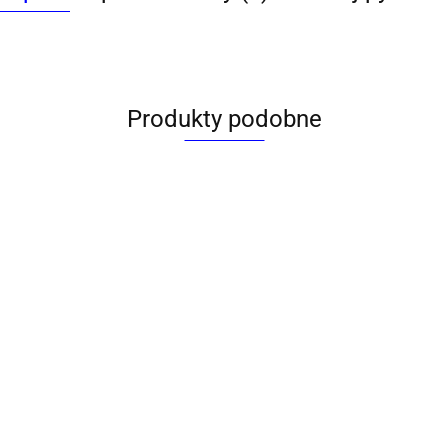
Produkty podobne
Gumka do
Gumka do
mazania 20 sz.
mazania 24 szt.
Milan (4020)
Gumka do m
Milan (4024)
ka do mazania
9561705 Herl
14532 Herlitz
(300022483)
0002345)
54.32
45.44