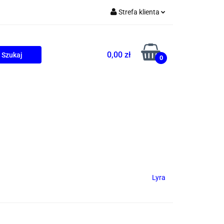
Strefa klienta
Zaloguj się
Zarejestruj się
0,00 zł
0
Dodaj zgłoszenie
ONALNE
AGD
PROMOCJE
Lyra