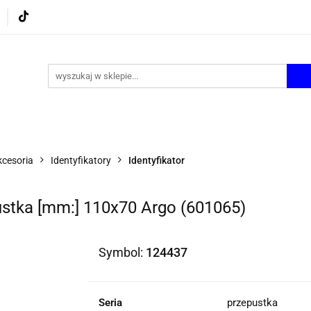
UROWE
GRY I ZABAWKI
ARTYSTYCZNE I DEKOR
AZJONALNE
AGD
PROMOCJE
KI
ARTYSTYCZNE I DEKOR
ŚWIĄTECZNE i OKAZJ
kcesoria
Identyfikatory
Identyfikator
pustka [mm:] 110x70 Argo (601065)
Symbol:
124437
Seria
przepustka