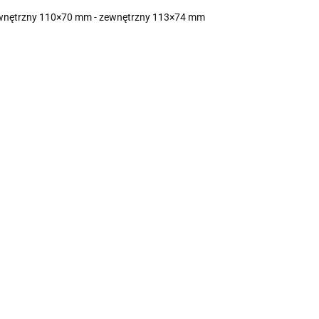
 wewnętrzny 110×70 mm - zewnętrzny 113×74 mm
Identyfikator
Identyfikator
Identyfikator
psem
[mm:] 95x55
[mm:] 95x55
60 mm
Titanum
Titanum
5.63