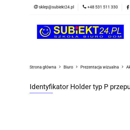
sklep@subiekt24.pl
+48 531 511 330
SZKOLNE
BI
ŚWIĄTECZNE i OK
SZKOLNE
BIUROWE
GRY I ZABAW
Strona główna
Biuro
Prezentacja wizualna
A
Identyfikator Holder typ P prze