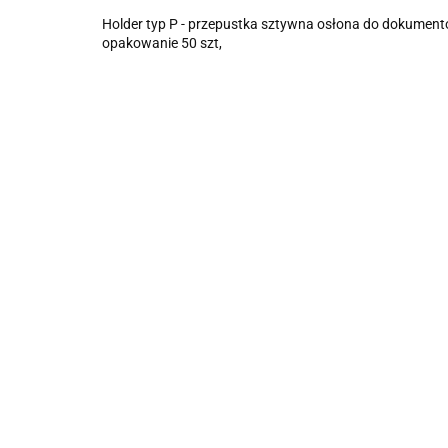
Holder typ P - przepustka sztywna osłona do dokument
opakowanie 50 szt,
Identyfikator
[mm:] 55x90
Identyfikator 
Identyfikator [mm:]
Titanum
90x56 Argo (6
75x103 Argo
(601055)