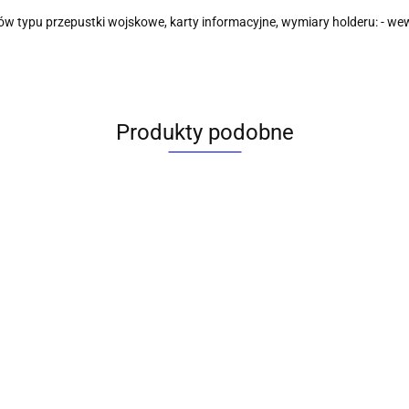
ów typu przepustki wojskowe, karty informacyjne, wymiary holderu: -
Produkty podobne
Holdery z kli
[mm:]
Identyfikator [mm:]
Titanum 93x
01033)
90x59 Argo (601032)