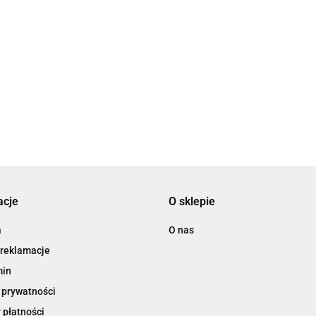
Identyfikator Argo Holder z
2.58
klipsem 90x56 mm (601025)
114.72
141.79
acje
O sklepie
a
O nas
 reklamacje
min
 prywatności
 płatności