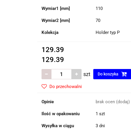
Wymiar1 [mm]
110
Wymiar2 [mm]
70
Kolekcja
Holder typ P
129.39
129.39
szt
Do koszyka
Do przechowalni
Opinie
brak ocen
(dodaj)
Ilość w opakowaniu
1 szt
Wysyłka w ciągu
3 dni