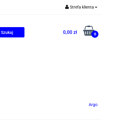
Strefa klienta
Zaloguj się
Zarejestruj się
0,00 zł
0
Dodaj zgłoszenie
ONALNE
AGD
PROMOCJE
Argo