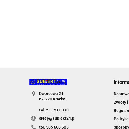
95.25
113.31
114.72
Inform
Dworcowa 24
Dostaw
62-270 Kłecko
Zwroty i
tel. 531 511 330
Regula
sklep@subiekt24.pl
Polityka
Sposoby
tel. 505 600 505