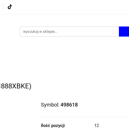
UROWE
GRY I ZABAWKI
ARTYSTYCZNE I DEKOR
AZJONALNE
AGD
PROMOCJE
KI
ARTYSTYCZNE I DEKOR
ŚWIĄTECZNE i OKAZJ
DC888XBKE)
Symbol:
498618
Ilość pozycji
12