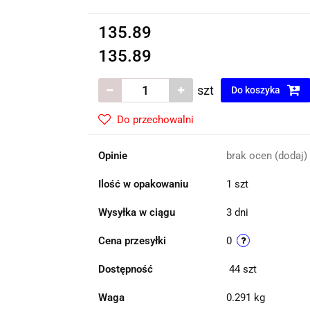
135.89
135.89
szt
Do koszyka
Do przechowalni
Opinie
brak ocen
(dodaj)
Ilość w opakowaniu
1 szt
Wysyłka w ciągu
3 dni
Cena przesyłki
0
Dostępność
44
szt
Waga
0.291 kg