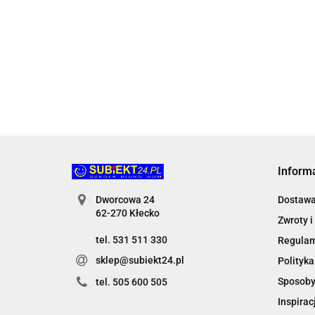
95.30
95.30
135.89
Inform
Dworcowa 24
Dostaw
62-270 Kłecko
Zwroty i
tel. 531 511 330
Regula
sklep@subiekt24.pl
Polityka
Sposoby
tel. 505 600 505
Inspirac