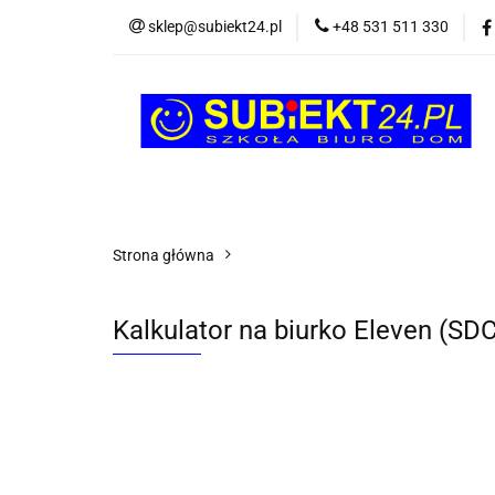
sklep@subiekt24.pl
+48 531 511 330
SZKOLNE
BI
ŚWIĄTECZNE i OK
SZKOLNE
BIUROWE
GRY I ZABAW
Strona główna
Kalkulator na biurko Eleven (S