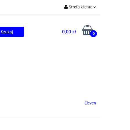
Strefa klienta
Zaloguj się
Zarejestruj się
0,00 zł
0
Dodaj zgłoszenie
ONALNE
AGD
PROMOCJE
Eleven