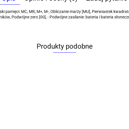
iski pamięci: MC, MR, M+, M-, Obliczanie marży [MU], Pierwiastek kwadrat
ników, Podwójne zero [00], - Podwójne zasilanie: bateria i bateria słonec
Produkty podobne
Kalkulator na
Kalkulator na
iurko
Kalkulator na biurko
biurko Eleven
biurko ax-676 Axel
Kalkulat
AX-402B Axel
(TLT2348E)
(395539)
AX-8102
(517219)