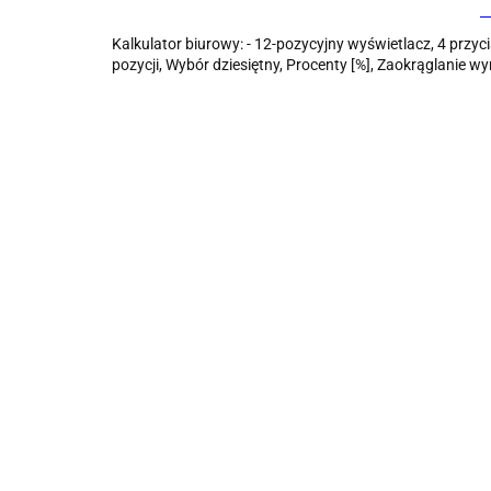
Kalkulator biurowy: - 12-pozycyjny wyświetlacz, 4 przyc
pozycji, Wybór dziesiętny, Procenty [%], Zaokrąglanie wy
Kalkulator na biurko
Kalkulator na biurko
Kalkulator na b
Eleven
Eleven
Eleven
(SDC444XRBE)
(SDC444XRBE)
(SDC888XRDE)