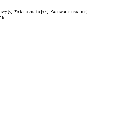
owy [√], Zmiana znaku [+/-], Kasowanie ostatniej
zna
Kalkulator na biurko
Kalkulator na biurko
or na biurko
AX-9020 Axel
AX-9255B Axel
 Starpak
(517220)
(514456)