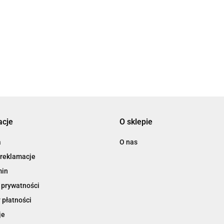
(347721
142.91
10.54
12.46
16.59
acje
O sklepie
a
O nas
 reklamacje
min
 prywatności
 płatności
je