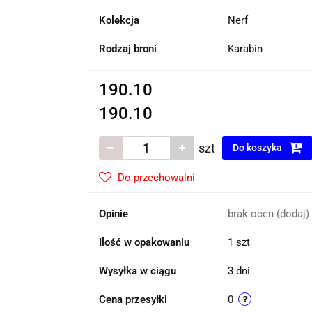
Kolekcja
Nerf
Rodzaj broni
Karabin
190.10
190.10
szt
Do koszyka
Do przechowalni
Opinie
brak ocen
(dodaj)
Ilość w opakowaniu
1 szt
Wysyłka w ciągu
3 dni
Cena przesyłki
0