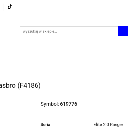
UROWE
GRY I ZABAWKI
ARTYSTYCZNE I DEKOR
AZJONALNE
AGD
PROMOCJE
KI
ARTYSTYCZNE I DEKOR
ŚWIĄTECZNE i OKAZJ
asbro (F4186)
Symbol:
619776
Seria
Elite 2.0 Ranger