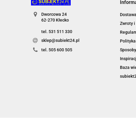
Inform
Dworcowa 24
Dostaw
62-270 Kłecko
Zwroty i
tel. 531 511 330
Regula
sklep@subiekt24.pl
Polityka
Sposoby
tel. 505 600 505
Inspirac
Baza wi
subiekt2