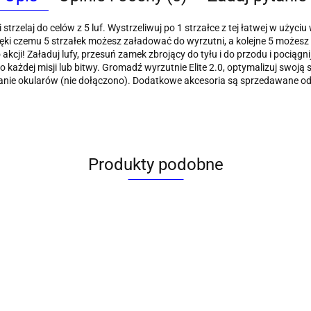
 strzelaj do celów z 5 luf. Wystrzeliwuj po 1 strzałce z tej łatwej w uży
zięki czemu 5 strzałek możesz załadować do wyrzutni, a kolejne 5 może
cji! Załaduj lufy, przesuń zamek zbrojący do tyłu i do przodu i pociągnij
żdej misji lub bitwy. Gromadź wyrzutnie Elite 2.0, optymalizuj swoją st
anie okularów (nie dołączono). Dodatkowe akcesoria są sprzedawane odd
Produkty podobne