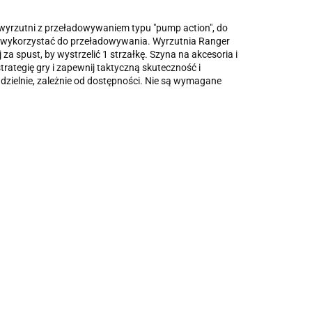
ciu wyrzutni z przeładowywaniem typu "pump action", do
sz wykorzystać do przeładowywania. Wyrzutnia Ranger
 za spust, by wystrzelić 1 strzałkę. Szyna na akcesoria i
rategię gry i zapewnij taktyczną skuteczność i
zielnie, zależnie od dostępności. Nie są wymagane
Karabin na
kulki Cabo
Karabin na
Karabin na