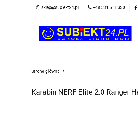
sklep@subiekt24.pl
+48 531 511 330
SZKOLNE
BI
ŚWIĄTECZNE i OK
SZKOLNE
BIUROWE
GRY I ZABAW
Strona główna
Karabin NERF Elite 2.0 Ranger H