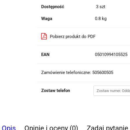
Dostępność
3
szt
Waga
0.8 kg
Pobierz produkt do PDF
EAN
05010994105525
Zamówienie telefoniczne: 505600505
Zostaw telefon
Opis
Opinie i oceny (0)
Zadaj pytanie