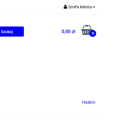
Strefa klienta
Zaloguj się
Zarejestruj się
0,00 zł
0
Dodaj zgłoszenie
ONALNE
AGD
PROMOCJE
Hasbro