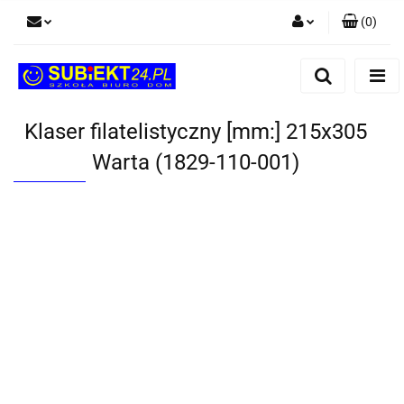
(
0
)
Zaloguj się
Zarejestruj się
Dodaj zgłoszenie
Klaser filatelistyczny [mm:] 215x305
Warta (1829-110-001)