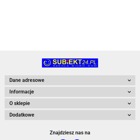
Bączek/Tupiko
114.94
143.22
125.41
130.83
97.81
(WO 0052)
Dane adresowe
Informacje
O sklepie
Dodatkowe
Znajdziesz nas na