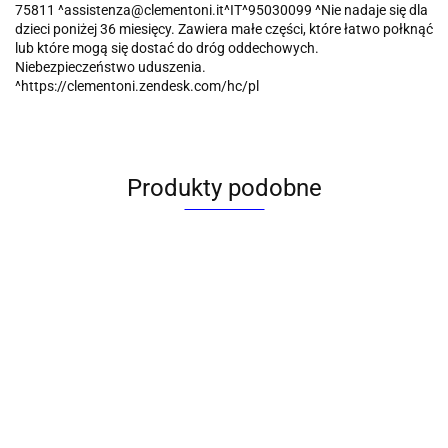
75811 ^assistenza@clementoni.it^IT^95030099 ^Nie nadaje się dla
dzieci poniżej 36 miesięcy. Zawiera małe części, które łatwo połknąć
lub które mogą się dostać do dróg oddechowych.
Niebezpieczeństwo uduszenia.
^https://clementoni.zendesk.com/hc/pl
Produkty podobne
Klocki
Klocki
Klocki
Klocki
Klocki
konstrukcyjne
konstrukcyjne
konstrukcyjne
konstrukcyjne
konstrukcyj
ADUSIE
ADUSIE
345
Bączek/Tupiko
Bączek/Tup
Tupiko (9205)
Tupiko (9212)
elementów
(00526)
(KK80 5937