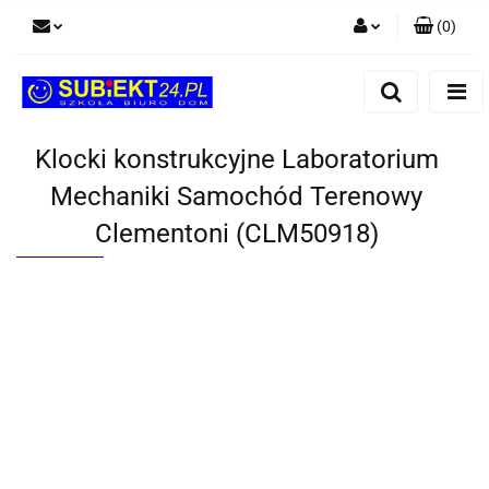
(
0
)
Zaloguj się
Zarejestruj się
Dodaj zgłoszenie
Klocki konstrukcyjne Laboratorium
Mechaniki Samochód Terenowy
Clementoni (CLM50918)