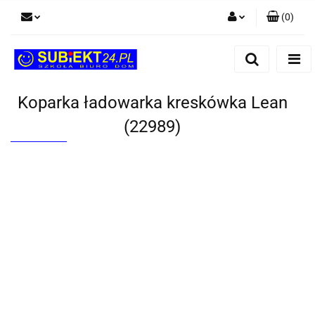
(
0
)
Zaloguj się
Zarejestruj się
Dodaj zgłoszenie
Koparka ładowarka kreskówka Lean
(22989)