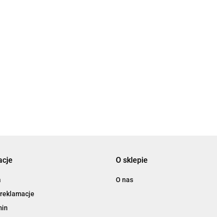
na E-
Zabawka
Zabawka
Zabawka
pad
edukacyjna
edukacyjna
edukacyjna kluczyki
66723)
FIGLARNY DINO
Zab
FIKAJĄCA
ABC 123 Fisher
Discovery
KOS
MAŁPKA Dumel
Price (HXF51)
(DD42797)
ZAB
(DD30844)
86.35
117.20
87.95
(DD
117
acje
O sklepie
a
O nas
 reklamacje
min