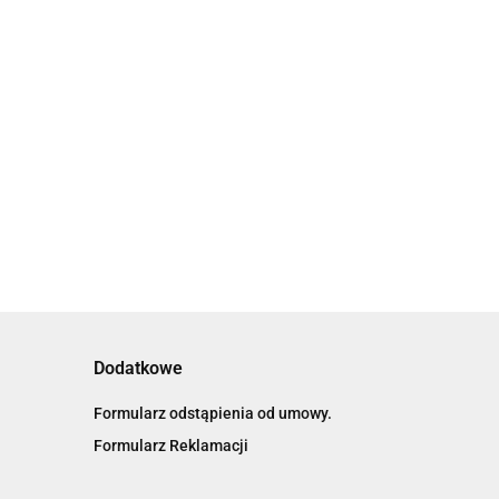
Zabawka
edukacyjna
edukacyjna Krab
mądra sowa
mądrala Discovery
Artyk (137792)
awka edukacyjna
(DD30824)
TKA KOSMICZNA
85.39
AWA Discovery
139.30
30826)
.34
Dodatkowe
Formularz odstąpienia od umowy.
Formularz Reklamacji