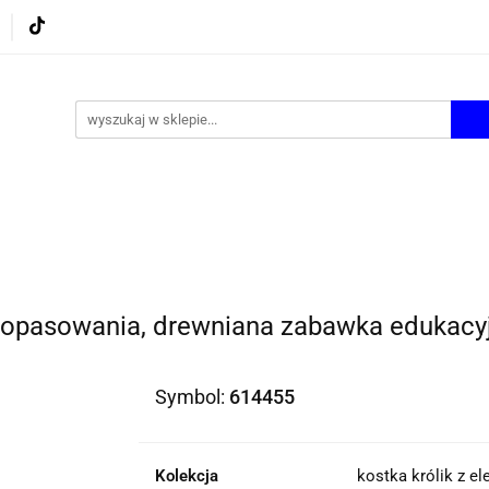
UROWE
GRY I ZABAWKI
ARTYSTYCZNE I DEKOR
AZJONALNE
AGD
PROMOCJE
KI
ARTYSTYCZNE I DEKOR
ŚWIĄTECZNE i OKAZJ
 dopasowania, drewniana zabawka edukacy
Symbol:
614455
Kolekcja
kostka królik z 