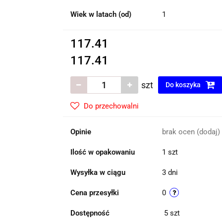
Wiek w latach (od)
1
117.41
117.41
szt
Do koszyka
Do przechowalni
Opinie
brak ocen
(dodaj)
Ilość w opakowaniu
1 szt
Wysyłka w ciągu
3 dni
Cena przesyłki
0
Dostępność
5
szt