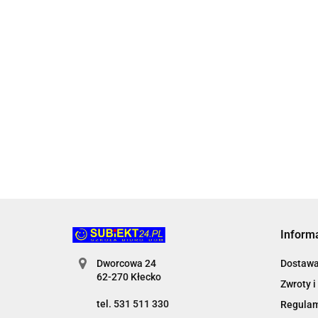
edukacyj
Zabawka
edu robo
edukacyjna
Artyk (1
Zabawka edukacyjna
DMUCHANY ROLER
drewniana inteligencja
Discovery
85.30
4w1 Smily Play (AC7620
(DD30841)
98.90
AN01)
86.91
Inform
Dworcowa 24
Dostaw
62-270 Kłecko
Zwroty i
tel. 531 511 330
Regula