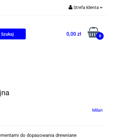
Strefa klienta
Zaloguj się
Zarejestruj się
0,00 zł
0
Dodaj zgłoszenie
ONALNE
AGD
PROMOCJE
jna
Milan
elementami do dopasowania drewniane