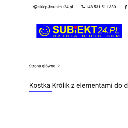
sklep@subiekt24.pl
+48 531 511 330
SZKOLNE
BI
ŚWIĄTECZNE i OK
SZKOLNE
BIUROWE
GRY I ZABAW
Strona główna
Kostka Królik z elementami do