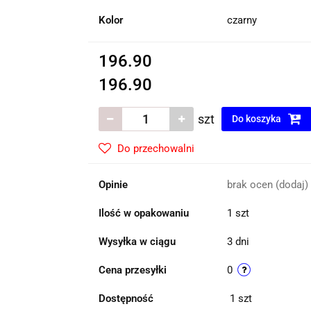
Kolor
czarny
196.90
196.90
szt
Do koszyka
Do przechowalni
Opinie
brak ocen
(dodaj)
Ilość w opakowaniu
1 szt
Wysyłka w ciągu
3 dni
Cena przesyłki
0
Dostępność
1
szt