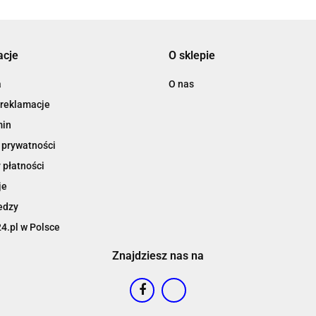
acje
O sklepie
a
O nas
 reklamacje
min
 prywatności
 płatności
je
edzy
4.pl w Polsce
Znajdziesz nas na