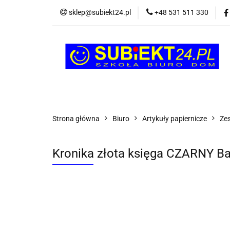
sklep@subiekt24.pl
+48 531 511 330
SZKOLNE
BI
ŚWIĄTECZNE i OK
SZKOLNE
BIUROWE
GRY I ZABAW
Strona główna
Biuro
Artykuły papiernicze
Zes
Kronika złota księga CZARNY Ba