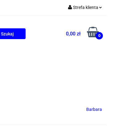
Strefa klienta
Zaloguj się
Zarejestruj się
0,00 zł
0
Dodaj zgłoszenie
ONALNE
AGD
PROMOCJE
Barbara