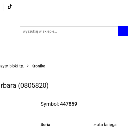
UROWE
GRY I ZABAWKI
ARTYSTYCZNE I DEKOR
AZJONALNE
AGD
PROMOCJE
KI
ARTYSTYCZNE I DEKOR
ŚWIĄTECZNE i OKAZJ
zyty, bloki itp.
Kronika
rbara (0805820)
Symbol:
447859
Seria
złota księga