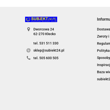
Inform
Dworcowa 24
Dostaw
62-270 Kłecko
Zwroty i
tel. 531 511 330
Regula
sklep@subiekt24.pl
Polityka
Sposoby
tel. 505 600 505
Inspirac
Baza wi
subiekt2