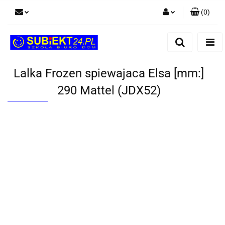
(
0
)
Zaloguj się
Zarejestruj się
Dodaj zgłoszenie
Lalka Frozen spiewajaca Elsa [mm:]
290 Mattel (JDX52)