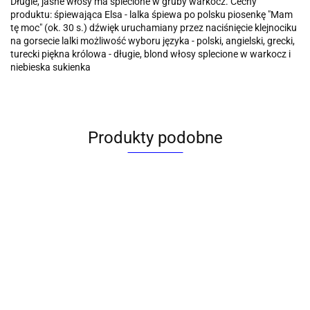
Długie, jasne włosy ma splecione w gruby warkocz. Cechy
produktu: śpiewająca Elsa - lalka śpiewa po polsku piosenkę "Mam
tę moc" (ok. 30 s.) dźwięk uruchamiany przez naciśnięcie klejnociku
na gorsecie lalki możliwość wyboru języka - polski, angielski, grecki,
turecki piękna królowa - długie, blond włosy splecione w warkocz i
niebieska sukienka
Produkty podobne
Lalka +
La
Lalka
Lalka
Lalka
Lalka
akcesoria
ak
Natalia
Lalka [mm:]
Barbie
Roszpunka
MAGIC
[mm:]
[m
bobas
120 Simba
Motylkowa
śpiewająca
MIXIES
140
29
funkcyjny,
(105733009)
baletnica
[mm:] 290
PIXLINGS
Mega
Me
mimiczny
[mm:] 290
Disney
28.66
71
Galaxy Hair
193.63