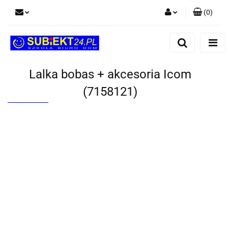
(
0
)
Zaloguj się
Zarejestruj się
Dodaj zgłoszenie
Lalka bobas + akcesoria Icom
(7158121)