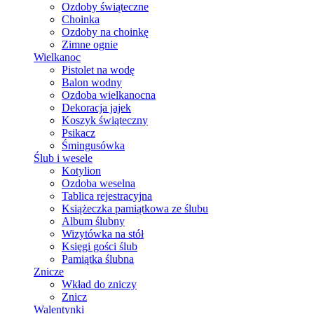
Ozdoby świąteczne
Choinka
Ozdoby na choinkę
Zimne ognie
Wielkanoc
Pistolet na wodę
Balon wodny
Ozdoba wielkanocna
Dekoracja jajek
Koszyk świąteczny
Psikacz
Śmingusówka
Ślub i wesele
Kotylion
Ozdoba weselna
Tablica rejestracyjna
Książeczka pamiątkowa ze ślubu
Album ślubny
Wizytówka na stół
Księgi gości ślub
Pamiątka ślubna
Znicze
Wkład do zniczy
Znicz
Walentynki