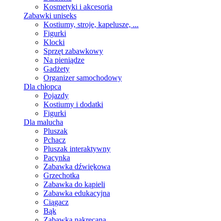
Kosmetyki i akcesoria
Zabawki uniseks
Kostiumy, stroje, kapelusze, ...
Figurki
Klocki
Sprzęt zabawkowy
Na pieniądze
Gadżety
Organizer samochodowy
Dla chłopca
Pojazdy
Kostiumy i dodatki
Figurki
Dla malucha
Pluszak
Pchacz
Pluszak interaktywny
Pacynka
Zabawka dźwiękowa
Grzechotka
Zabawka do kąpieli
Zabawka edukacyjna
Ciągacz
Bąk
Zabawka nakręcana