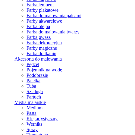
Farba tempera
Farby plakatowe
Farba do malowania palcami
Farby akwarelowe
Farba olejna
Farba do malowania twarzy
Farba gwasz
Farba dekoracyjna
Farby magiczne
Farba do tkanin
Akcesoria do malowania
Pędzel
Pojemnik na wodę
Podobrazie
Paletka
Tuba
Sztaluga
Fartuch
Media malarskie
Medium
Pasta
Klej artystyczny
Werniks
Spray
Terpentyna