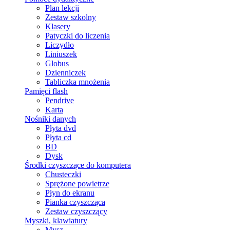
Plan lekcji
Zestaw szkolny
Klasery
Patyczki do liczenia
Liczydło
Liniuszek
Globus
Dzienniczek
Tabliczka mnożenia
Pamięci flash
Pendrive
Karta
Nośniki danych
Płyta dvd
Płyta cd
BD
Dysk
Środki czyszczące do komputera
Chusteczki
Sprężone powietrze
Płyn do ekranu
Pianka czyszcząca
Zestaw czyszczący
Myszki, klawiatury
Mysz