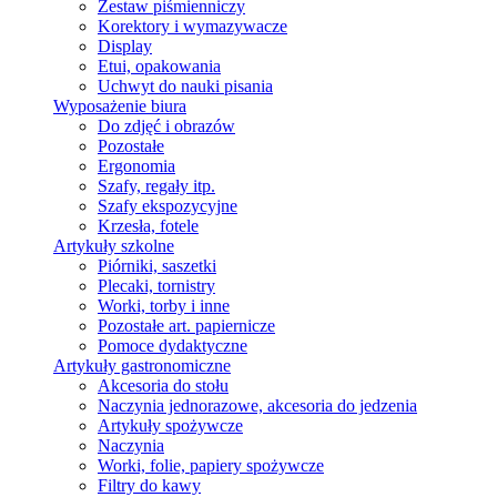
Zestaw piśmienniczy
Korektory i wymazywacze
Display
Etui, opakowania
Uchwyt do nauki pisania
Wyposażenie biura
Do zdjęć i obrazów
Pozostałe
Ergonomia
Szafy, regały itp.
Szafy ekspozycyjne
Krzesła, fotele
Artykuły szkolne
Piórniki, saszetki
Plecaki, tornistry
Worki, torby i inne
Pozostałe art. papiernicze
Pomoce dydaktyczne
Artykuły gastronomiczne
Akcesoria do stołu
Naczynia jednorazowe, akcesoria do jedzenia
Artykuły spożywcze
Naczynia
Worki, folie, papiery spożywcze
Filtry do kawy