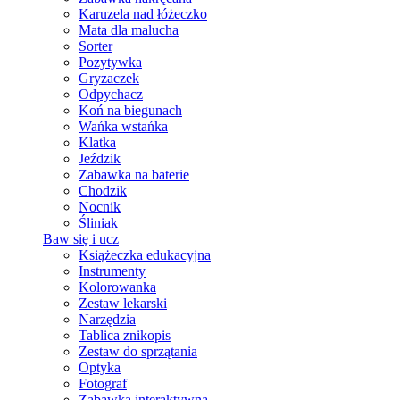
Karuzela nad łóżeczko
Mata dla malucha
Sorter
Pozytywka
Gryzaczek
Odpychacz
Koń na biegunach
Wańka wstańka
Klatka
Jeździk
Zabawka na baterie
Chodzik
Nocnik
Śliniak
Baw się i ucz
Książeczka edukacyjna
Instrumenty
Kolorowanka
Zestaw lekarski
Narzędzia
Tablica znikopis
Zestaw do sprzątania
Optyka
Fotograf
Zabawka interaktywna