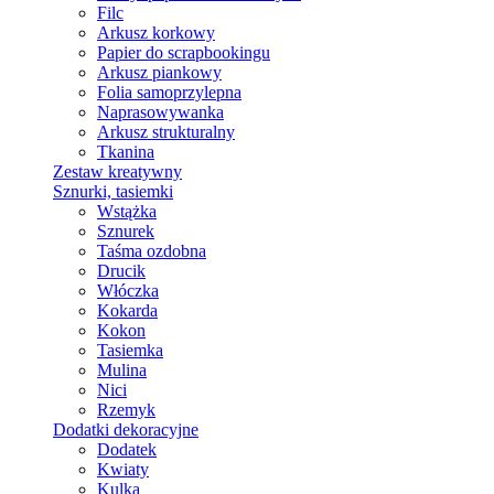
Filc
Arkusz korkowy
Papier do scrapbookingu
Arkusz piankowy
Folia samoprzylepna
Naprasowywanka
Arkusz strukturalny
Tkanina
Zestaw kreatywny
Sznurki, tasiemki
Wstążka
Sznurek
Taśma ozdobna
Drucik
Włóczka
Kokarda
Kokon
Tasiemka
Mulina
Nici
Rzemyk
Dodatki dekoracyjne
Dodatek
Kwiaty
Kulka