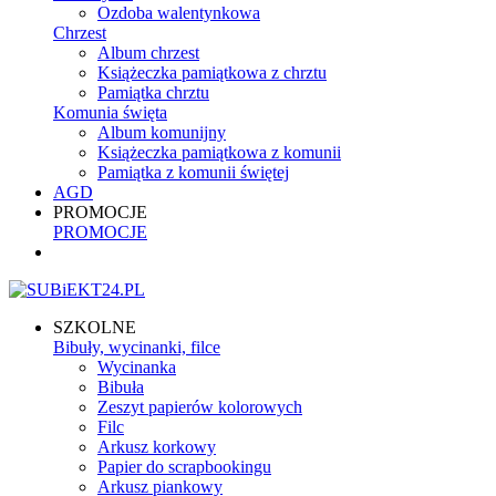
Ozdoba walentynkowa
Chrzest
Album chrzest
Książeczka pamiątkowa z chrztu
Pamiątka chrztu
Komunia święta
Album komunijny
Książeczka pamiątkowa z komunii
Pamiątka z komunii świętej
AGD
PROMOCJE
PROMOCJE
SZKOLNE
Bibuły, wycinanki, filce
Wycinanka
Bibuła
Zeszyt papierów kolorowych
Filc
Arkusz korkowy
Papier do scrapbookingu
Arkusz piankowy