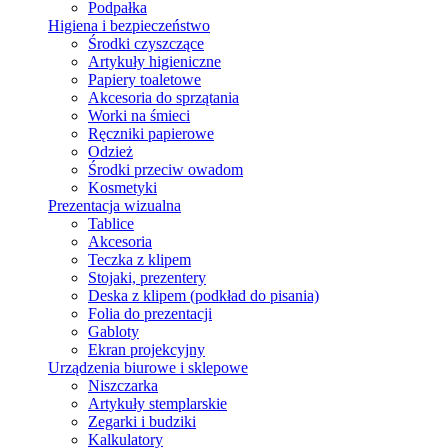
Podpałka
Higiena i bezpieczeństwo
Środki czyszczące
Artykuły higieniczne
Papiery toaletowe
Akcesoria do sprzątania
Worki na śmieci
Ręczniki papierowe
Odzież
Środki przeciw owadom
Kosmetyki
Prezentacja wizualna
Tablice
Akcesoria
Teczka z klipem
Stojaki, prezentery
Deska z klipem (podkład do pisania)
Folia do prezentacji
Gabloty
Ekran projekcyjny
Urządzenia biurowe i sklepowe
Niszczarka
Artykuły stemplarskie
Zegarki i budziki
Kalkulatory