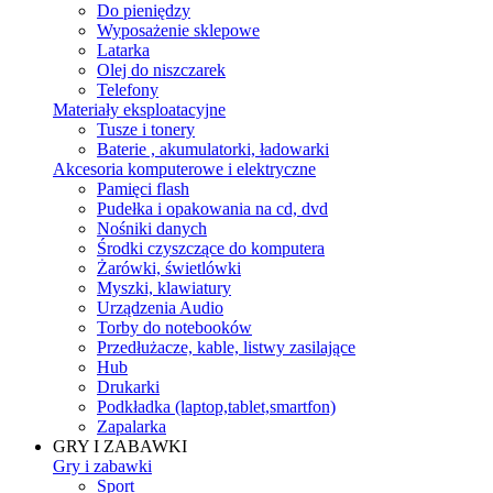
Do pieniędzy
Wyposażenie sklepowe
Latarka
Olej do niszczarek
Telefony
Materiały eksploatacyjne
Tusze i tonery
Baterie , akumulatorki, ładowarki
Akcesoria komputerowe i elektryczne
Pamięci flash
Pudełka i opakowania na cd, dvd
Nośniki danych
Środki czyszczące do komputera
Żarówki, świetlówki
Myszki, klawiatury
Urządzenia Audio
Torby do notebooków
Przedłużacze, kable, listwy zasilające
Hub
Drukarki
Podkładka (laptop,tablet,smartfon)
Zapalarka
GRY I ZABAWKI
Gry i zabawki
Sport