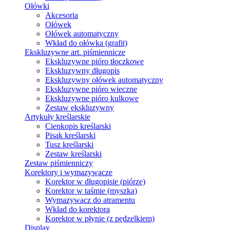
Ołówki
Akcesoria
Ołówek
Ołówek automatyczny
Wkład do ołówka (grafit)
Ekskluzywne art. piśmiennicze
Ekskluzywne pióro tłoczkowe
Ekskluzywny długopis
Ekskluzywny ołówek automatyczny
Ekskluzywne pióro wieczne
Ekskluzywne pióro kulkowe
Zestaw ekskluzywny
Artykuły kreślarskie
Cienkopis kreślarski
Pisak kreślarski
Tusz kreślarski
Zestaw kreślarski
Zestaw piśmienniczy
Korektory i wymazywacze
Korektor w długopisie (piórze)
Korektor w taśmie (myszka)
Wymazywacz do atramentu
Wkład do korektora
Korektor w płynie (z pędzelkiem)
Display