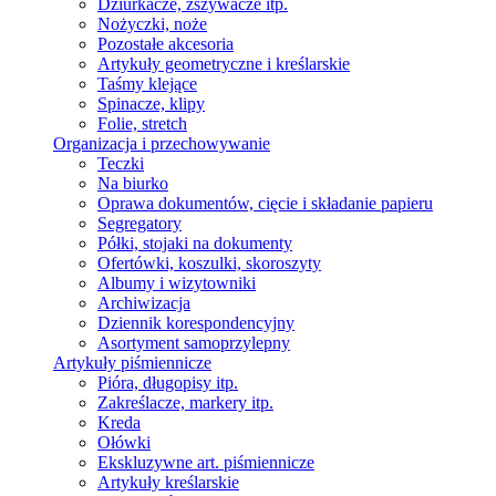
Dziurkacze, zszywacze itp.
Nożyczki, noże
Pozostałe akcesoria
Artykuły geometryczne i kreślarskie
Taśmy klejące
Spinacze, klipy
Folie, stretch
Organizacja i przechowywanie
Teczki
Na biurko
Oprawa dokumentów, cięcie i składanie papieru
Segregatory
Półki, stojaki na dokumenty
Ofertówki, koszulki, skoroszyty
Albumy i wizytowniki
Archiwizacja
Dziennik korespondencyjny
Asortyment samoprzylepny
Artykuły piśmiennicze
Pióra, długopisy itp.
Zakreślacze, markery itp.
Kreda
Ołówki
Ekskluzywne art. piśmiennicze
Artykuły kreślarskie