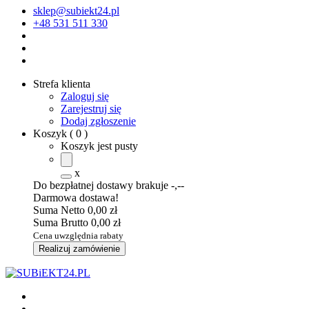
sklep@subiekt24.pl
+48 531 511 330
Strefa klienta
Zaloguj się
Zarejestruj się
Dodaj zgłoszenie
Koszyk
(
0
)
Koszyk jest pusty
x
Do bezpłatnej dostawy brakuje
-,--
Darmowa dostawa!
Suma Netto
0,00 zł
Suma Brutto
0,00 zł
Cena uwzględnia rabaty
Realizuj zamówienie