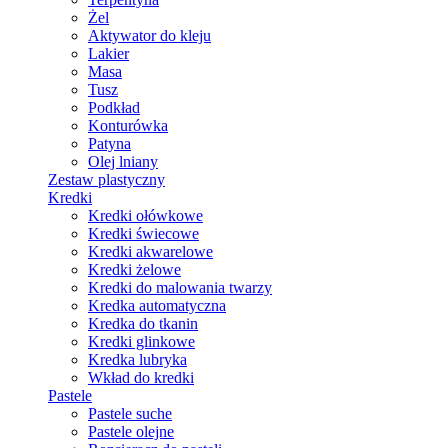
Żel
Aktywator do kleju
Lakier
Masa
Tusz
Podkład
Konturówka
Patyna
Olej lniany
Zestaw plastyczny
Kredki
Kredki ołówkowe
Kredki świecowe
Kredki akwarelowe
Kredki żelowe
Kredki do malowania twarzy
Kredka automatyczna
Kredka do tkanin
Kredki glinkowe
Kredka lubryka
Wkład do kredki
Pastele
Pastele suche
Pastele olejne