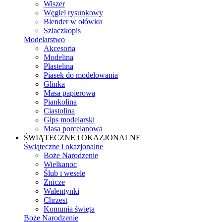
Wiszer
Węgiel rysunkowy
Blender w ołówku
Szlaczkopis
Modelarstwo
Akcesoria
Modelina
Plastelina
Piasek do modelowania
Glinka
Masa papierowa
Piankolina
Ciastolina
Gips modelarski
Masa porcelanowa
ŚWIĄTECZNE i OKAZJONALNE
Świąteczne i okazjonalne
Boże Narodzenie
Wielkanoc
Ślub i wesele
Znicze
Walentynki
Chrzest
Komunia święta
Boże Narodzenie