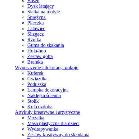
Basen
Dysk latający
Siatka na motyle
Sprężyna
Piłeczka
Latawiec
Ślizgacz
Rzutka
Guma do skakania
Hula-hop
Zestaw golfa
Bramka
Wyposażenie i dekoracja pokoju
Kuferek
Gwiazdka
Poduszka
Lampka dekoracyjna
Naklejka ścienna
Stolik
Kula ozdoba
Artykuły kreatywne i artystyczne
Mozaika
Masa plastyczna dla dzieci
Wydrapywanka
Zestaw kreatywny do składania