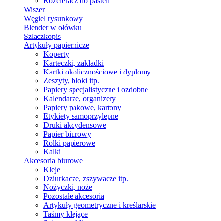
Rozcieracz do pasteli
Wiszer
Węgiel rysunkowy
Blender w ołówku
Szlaczkopis
Artykuły papiernicze
Koperty
Karteczki, zakładki
Kartki okolicznościowe i dyplomy
Zeszyty, bloki itp.
Papiery specjalistyczne i ozdobne
Kalendarze, organizery
Papiery pakowe, kartony
Etykiety samoprzylepne
Druki akcydensowe
Papier biurowy
Rolki papierowe
Kalki
Akcesoria biurowe
Kleje
Dziurkacze, zszywacze itp.
Nożyczki, noże
Pozostałe akcesoria
Artykuły geometryczne i kreślarskie
Taśmy klejące