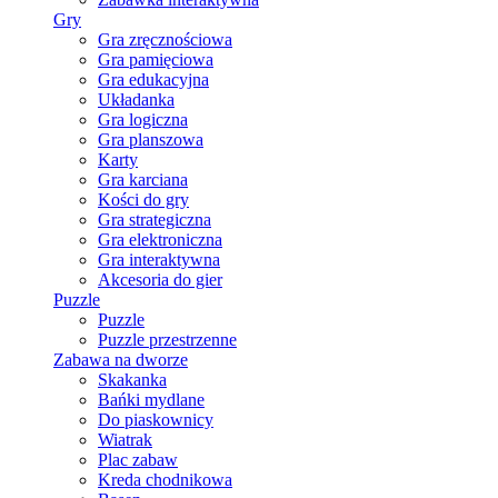
Gry
Gra zręcznościowa
Gra pamięciowa
Gra edukacyjna
Układanka
Gra logiczna
Gra planszowa
Karty
Gra karciana
Kości do gry
Gra strategiczna
Gra elektroniczna
Gra interaktywna
Akcesoria do gier
Puzzle
Puzzle
Puzzle przestrzenne
Zabawa na dworze
Skakanka
Bańki mydlane
Do piaskownicy
Wiatrak
Plac zabaw
Kreda chodnikowa