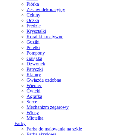
Piórka
Zestaw dekoracyjny
Cekiny
Oczka
Frędzle
Kryształki
Koraliki kreatywne
Guziki
Perełki
Pompony
Gałązka
Dzwonek
Patyczki
Klamry
Gwiazda ozdobna
Wieniec
Ćwieki
Agrafka
Serce
Mechanizm zegarowy
Włosy
Miotełka
Farby
Farba do malowania na szkle
Farba akrylowa