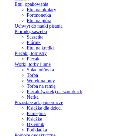
Etui, opakowania
Etui na okulary
Portmonetka
Etui na pióra
Uchwyt do nauki pisania
Piórniki, saszetki
Saszetka
Piórnik
Etui na kredki
Plecaki, tornistry
Plecak
Worki, torby i inne
Śniadaniówka
Torba
Worek na buty
Torba na ramię
Plecak (worek) na sznurkach
Nerka
Pozostałe art. papiernicze
Książka dla dzieci
Pamiętnik
Książka
Dziennik
Podkładka
Pomoce dydaktyczne