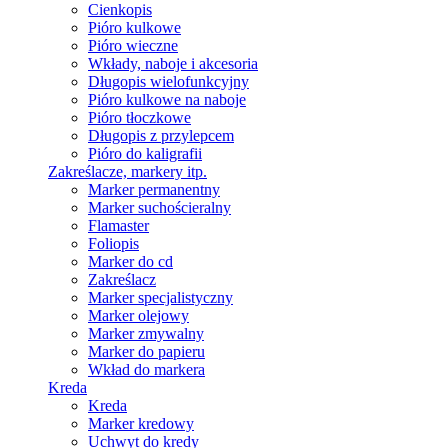
Cienkopis
Pióro kulkowe
Pióro wieczne
Wkłady, naboje i akcesoria
Długopis wielofunkcyjny
Pióro kulkowe na naboje
Pióro tłoczkowe
Długopis z przylepcem
Pióro do kaligrafii
Zakreślacze, markery itp.
Marker permanentny
Marker suchościeralny
Flamaster
Foliopis
Marker do cd
Zakreślacz
Marker specjalistyczny
Marker olejowy
Marker zmywalny
Marker do papieru
Wkład do markera
Kreda
Kreda
Marker kredowy
Uchwyt do kredy