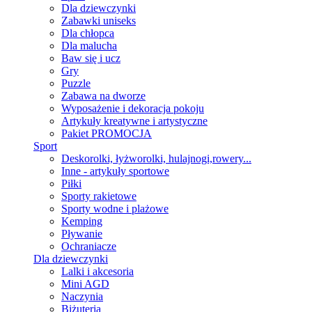
Dla dziewczynki
Zabawki uniseks
Dla chłopca
Dla malucha
Baw się i ucz
Gry
Puzzle
Zabawa na dworze
Wyposażenie i dekoracja pokoju
Artykuły kreatywne i artystyczne
Pakiet PROMOCJA
Sport
Deskorolki, łyżworolki, hulajnogi,rowery...
Inne - artykuły sportowe
Piłki
Sporty rakietowe
Sporty wodne i plażowe
Kemping
Pływanie
Ochraniacze
Dla dziewczynki
Lalki i akcesoria
Mini AGD
Naczynia
Biżuteria