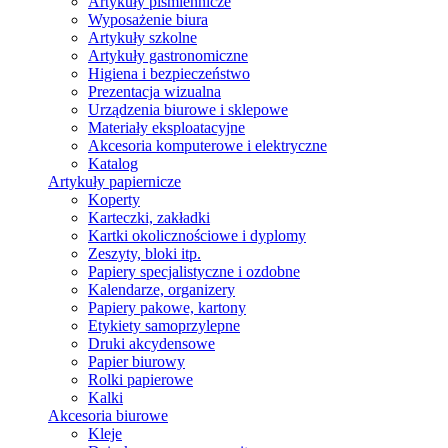
Artykuły piśmiennicze
Wyposażenie biura
Artykuły szkolne
Artykuły gastronomiczne
Higiena i bezpieczeństwo
Prezentacja wizualna
Urządzenia biurowe i sklepowe
Materiały eksploatacyjne
Akcesoria komputerowe i elektryczne
Katalog
Artykuły papiernicze
Koperty
Karteczki, zakładki
Kartki okolicznościowe i dyplomy
Zeszyty, bloki itp.
Papiery specjalistyczne i ozdobne
Kalendarze, organizery
Papiery pakowe, kartony
Etykiety samoprzylepne
Druki akcydensowe
Papier biurowy
Rolki papierowe
Kalki
Akcesoria biurowe
Kleje