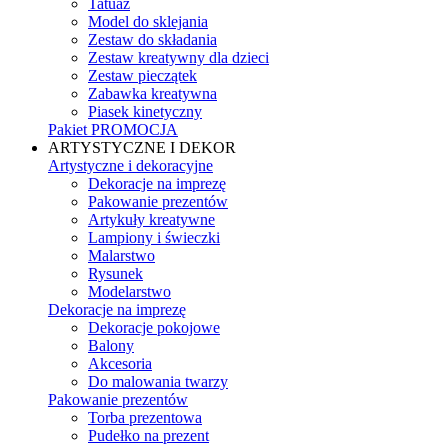
Tatuaż
Model do sklejania
Zestaw do składania
Zestaw kreatywny dla dzieci
Zestaw pieczątek
Zabawka kreatywna
Piasek kinetyczny
Pakiet PROMOCJA
ARTYSTYCZNE I DEKOR
Artystyczne i dekoracyjne
Dekoracje na imprezę
Pakowanie prezentów
Artykuły kreatywne
Lampiony i świeczki
Malarstwo
Rysunek
Modelarstwo
Dekoracje na imprezę
Dekoracje pokojowe
Balony
Akcesoria
Do malowania twarzy
Pakowanie prezentów
Torba prezentowa
Pudełko na prezent