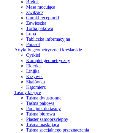
Brelok
Masa mocująca
Zwilżacz
Gumki recepturki
Zawieszka
Torba pakowa
Lupa
Tabliczka informacyjna
Parasol
Artykuły geometryczne i kreślarskie
Cyrkiel
Komplet geometryczny
Ekierka
Linijka
Krzywik
Skalówka
Kątomierz
Taśmy klejące
Taśma dwustronna
Taśma pakowa
Podajnik do taśmy
Taśma biurowa
Plaster samoprzylepny
Taśma maskująca
Taśma specjalnego przeznaczenia