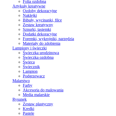
Folia ozdobna
Artykuły kreatywne
Ozdoby dekoracyjne
Naklejki
Bibuły, wycinanki, filce
Zestaw kreatywny
Sznurki, tasiemki
Dodatki dekoracyjne
Foremki, wykrojniki, narzędzia
Materiały do zdobienia
Lampiony i świeczki
Świeczka urodzinowa
Świeczka ozdobna
Świeca
Świecznik
Lampion
Podgrzewacz
Malarstwo
Farby
Akcesoria do malowania
Media malarskie
Rysunek
Zestaw plastyczny
Kredki
Pastele