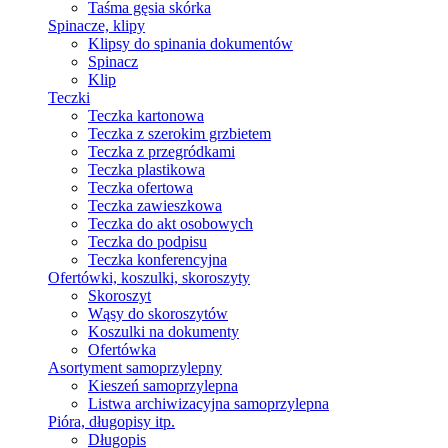
Taśma gęsia skórka
Spinacze, klipy
Klipsy do spinania dokumentów
Spinacz
Klip
Teczki
Teczka kartonowa
Teczka z szerokim grzbietem
Teczka z przegródkami
Teczka plastikowa
Teczka ofertowa
Teczka zawieszkowa
Teczka do akt osobowych
Teczka do podpisu
Teczka konferencyjna
Ofertówki, koszulki, skoroszyty
Skoroszyt
Wąsy do skoroszytów
Koszulki na dokumenty
Ofertówka
Asortyment samoprzylepny
Kieszeń samoprzylepna
Listwa archiwizacyjna samoprzylepna
Pióra, długopisy itp.
Długopis