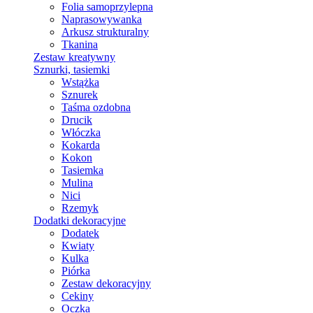
Folia samoprzylepna
Naprasowywanka
Arkusz strukturalny
Tkanina
Zestaw kreatywny
Sznurki, tasiemki
Wstążka
Sznurek
Taśma ozdobna
Drucik
Włóczka
Kokarda
Kokon
Tasiemka
Mulina
Nici
Rzemyk
Dodatki dekoracyjne
Dodatek
Kwiaty
Kulka
Piórka
Zestaw dekoracyjny
Cekiny
Oczka