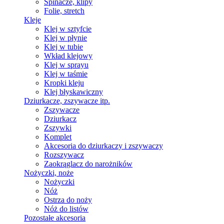
Spinacze, klipy
Folie, stretch
Kleje
Klej w sztyfcie
Klej w płynie
Klej w tubie
Wkład klejowy
Klej w sprayu
Klej w taśmie
Kropki kleju
Klej błyskawiczny
Dziurkacze, zszywacze itp.
Zszywacze
Dziurkacz
Zszywki
Komplet
Akcesoria do dziurkaczy i zszywaczy
Rozszywacz
Zaokrąglacz do narożników
Nożyczki, noże
Nożyczki
Nóż
Ostrza do noży
Nóż do listów
Pozostałe akcesoria