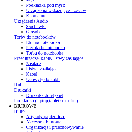
Podkładka pod mysz
Urządzenia wskazujące - zestaw
Klawiatura
Urządzenia Audio
Słuchawki
Głośnik
Torby do notebooków
Etui na notebooka
Plecak do notebooka
Torba do notebooka
Przedłużacze, kable, listwy zasilające
Zasilacz
Listwa zasilająca
Kabel
Uchwyty do kabli
Hub
Drukarki
Drukarka do etykiet
Podkładka (laptop,tablet,smartfon)
BIUROWE
Biuro
Artykuły papiernicze
Akcesoria biurowe
Organizacja i przechowywanie