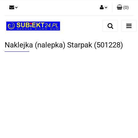
(
0
)
Zaloguj się
Zarejestruj się
Dodaj zgłoszenie
Naklejka (nalepka) Starpak (501228)