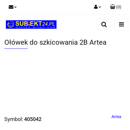
(
0
)
Zaloguj się
Zarejestruj się
Dodaj zgłoszenie
Ołówek do szkicowania 2B Artea
Artea
Symbol:
405042