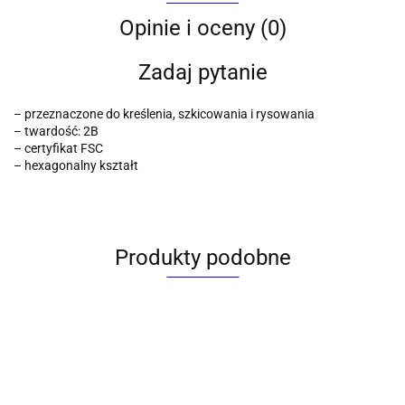
Opinie i oceny (0)
Zadaj pytanie
– przeznaczone do kreślenia, szkicowania i rysowania
– twardość: 2B
– certyfikat FSC
– hexagonalny kształt
Produkty podobne
Ołówek
Ołówek
Ołówek
Ołówe
7B
8B
czarne
czarn