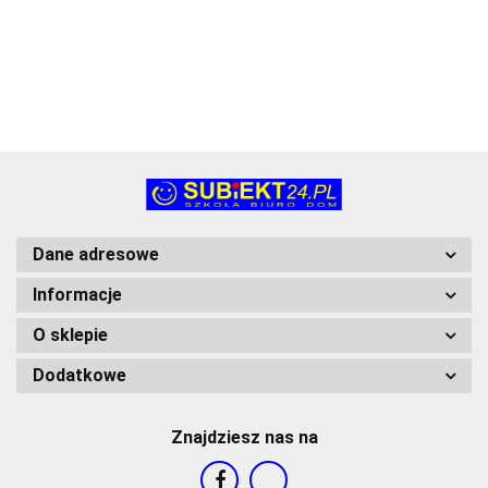
(206023002)
(206023
1.89
Dane adresowe
Informacje
O sklepie
Dodatkowe
Znajdziesz nas na