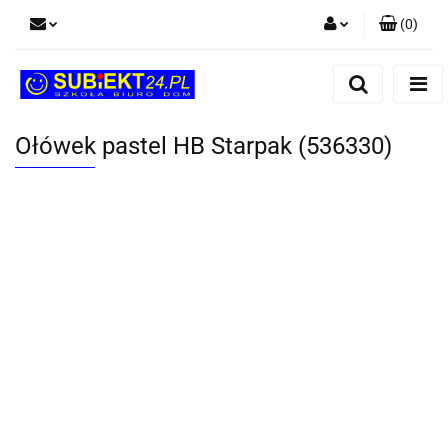
(
0
)
Zaloguj się
Zarejestruj się
Dodaj zgłoszenie
Ołówek pastel HB Starpak (536330)