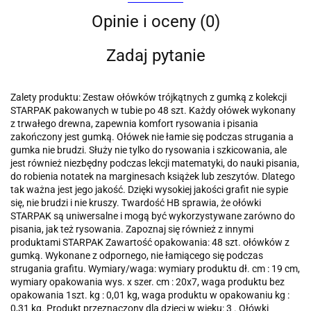
Opinie i oceny (0)
Zadaj pytanie
Zalety produktu: Zestaw ołówków trójkątnych z gumką z kolekcji
STARPAK pakowanych w tubie po 48 szt. Każdy ołówek wykonany
z trwałego drewna, zapewnia komfort rysowania i pisania
zakończony jest gumką. Ołówek nie łamie się podczas strugania a
gumka nie brudzi. Służy nie tylko do rysowania i szkicowania, ale
jest również niezbędny podczas lekcji matematyki, do nauki pisania,
do robienia notatek na marginesach książek lub zeszytów. Dlatego
tak ważna jest jego jakość. Dzięki wysokiej jakości grafit nie sypie
się, nie brudzi i nie kruszy. Twardość HB sprawia, że ołówki
STARPAK są uniwersalne i mogą być wykorzystywane zarówno do
pisania, jak też rysowania. Zapoznaj się również z innymi
produktami STARPAK Zawartość opakowania: 48 szt. ołówków z
gumką. Wykonane z odpornego, nie łamiącego się podczas
strugania grafitu. Wymiary/waga: wymiary produktu dł. cm : 19 cm,
wymiary opakowania wys. x szer. cm : 20x7, waga produktu bez
opakowania 1szt. kg : 0,01 kg, waga produktu w opakowaniu kg :
0,31 kg. Produkt przeznaczony dla dzieci w wieku: 3 . Ołówki