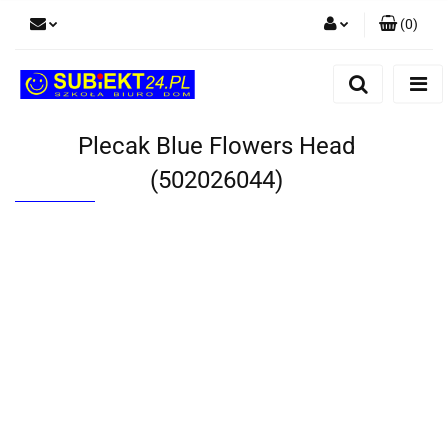
(
0
)
Zaloguj się
Zarejestruj się
Dodaj zgłoszenie
Plecak Blue Flowers Head
(502026044)