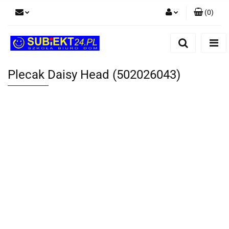
(
0
)
Zaloguj się
Zarejestruj się
Dodaj zgłoszenie
Plecak Daisy Head (502026043)