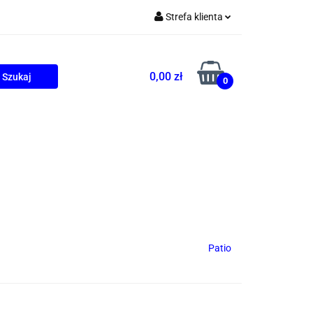
Strefa klienta
Zaloguj się
Zarejestruj się
0,00 zł
0
Dodaj zgłoszenie
ONALNE
AGD
PROMOCJE
Patio