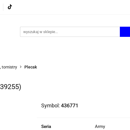
UROWE
GRY I ZABAWKI
ARTYSTYCZNE I DEKOR
AZJONALNE
AGD
PROMOCJE
KI
ARTYSTYCZNE I DEKOR
ŚWIĄTECZNE i OKAZJ
, tornistry
Plecak
C39255)
Symbol:
436771
Seria
Army