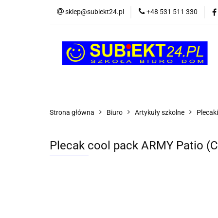
sklep@subiekt24.pl
+48 531 511 330
SZKOLNE
BI
ŚWIĄTECZNE i OK
SZKOLNE
BIUROWE
GRY I ZABAW
Strona główna
Biuro
Artykuły szkolne
Plecaki
Plecak cool pack ARMY Patio (