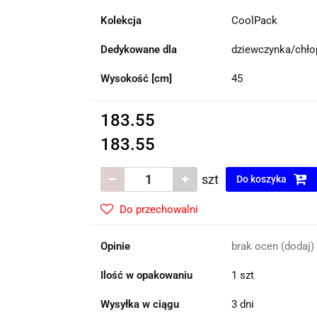
Kolekcja
CoolPack
Dedykowane dla
dziewczynka/chło
Wysokość [cm]
45
183.55
183.55
szt
Do koszyka
Do przechowalni
Opinie
brak ocen
(dodaj)
Ilość w opakowaniu
1 szt
Wysyłka w ciągu
3 dni