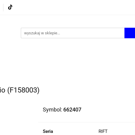
UROWE
GRY I ZABAWKI
ARTYSTYCZNE I DEKOR
AZJONALNE
AGD
PROMOCJE
KI
ARTYSTYCZNE I DEKOR
ŚWIĄTECZNE i OKAZJ
io (F158003)
Symbol:
662407
Seria
RIFT