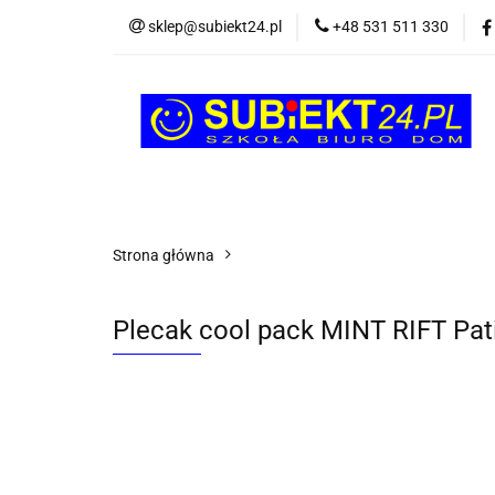
sklep@subiekt24.pl
+48 531 511 330
SZKOLNE
BI
ŚWIĄTECZNE i OK
SZKOLNE
BIUROWE
GRY I ZABAW
Strona główna
Plecak cool pack MINT RIFT Pat