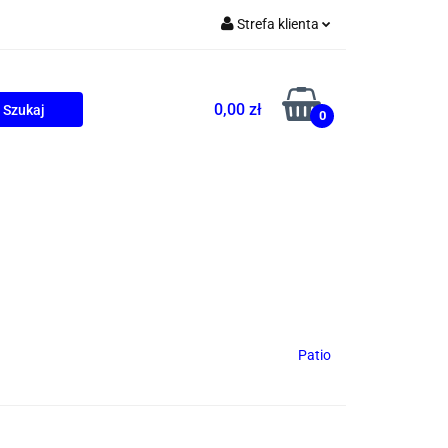
Strefa klienta
Zaloguj się
Zarejestruj się
0,00 zł
0
Dodaj zgłoszenie
ONALNE
AGD
PROMOCJE
Patio