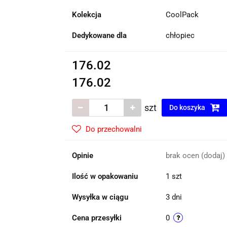
Kolekcja
CoolPack
Dedykowane dla
chłopiec
176.02
176.02
szt
Do koszyka
Do przechowalni
Opinie
brak ocen
(dodaj)
Ilość w opakowaniu
1 szt
Wysyłka w ciągu
3 dni
Cena przesyłki
0